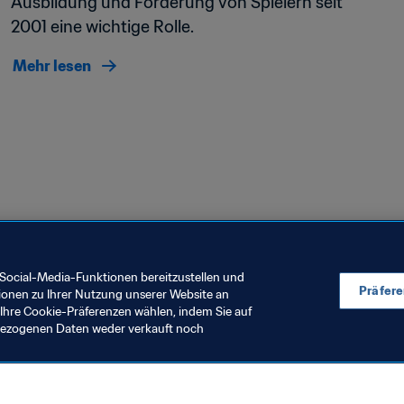
Ausbildung und Förderung von Spielern seit 
2001 eine wichtige Rolle. 
Mehr lesen
Social-Media-Funktionen bereitzustellen und
52
Präfer
ionen zu Ihrer Nutzung unserer Website an
Ihre Cookie-Präferenzen wählen, indem Sie auf
nbezogenen Daten weder verkauft noch