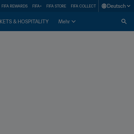
Deutsch
FIFA REWARDS
FIFA+
FIFA STORE
FIFA COLLECT
KETS & HOSPITALITY
Mehr