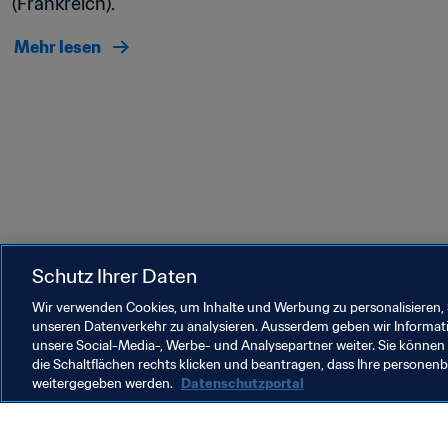
(Frankreich).
Mehr lesen
Schutz Ihrer Daten
Wir verwenden Cookies, um Inhalte und Werbung zu personalisieren, 
Zuletzt aktualisiert
:
Donnerstag, 13. Februar 2025 um 17:
unseren Datenverkehr zu analysieren. Ausserdem geben wir Informat
unsere Social-Media-, Werbe- und Analysepartner weiter. Sie können 
die Schaltflächen rechts klicken und beantragen, dass Ihre persone
weitergegeben werden.
Datenschutzportal