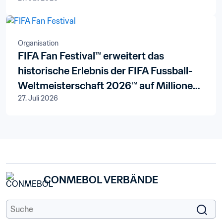
Organisation
FIFA Fan Festival™ erweitert das
historische Erlebnis der FIFA Fussball-
Weltmeisterschaft 2026™ auf Millionen
27. Juli 2026
von Fans – mit Feierlichkeiten in
Rekorddimensionen in allen drei
Gastgeberländern
CONMEBOL VERBÄNDE