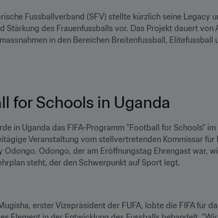
ische Fussballverband (SFV) stellte kürzlich seine Legacy u
 Stärkung des Frauenfussballs vor. Das Projekt dauert von 
assnahmen in den Bereichen Breitenfussball, Elitefussball un
ll for Schools in Uganda
de in Uganda das FIFA-Programm "Football for Schools" im FUF
itägige Veranstaltung vom stellvertretenden Kommissar für 
 Odongo. Odongo, der am Eröffnungstag Ehrengast war, wies
hrplan steht, der den Schwerpunkt auf Sport legt.
ugisha, erster Vizepräsident der FUFA, lobte die FIFA für d
s Element in der Entwicklung des Fussballs behandelt. "Wir si