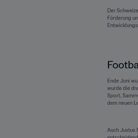
Der Schweizer
Förderung und
Entwicklungsm
Footba
Ende Juni wur
wurde die dre
Sport, Sammy
dem neuen Le
Auch Justus M
entscheidende