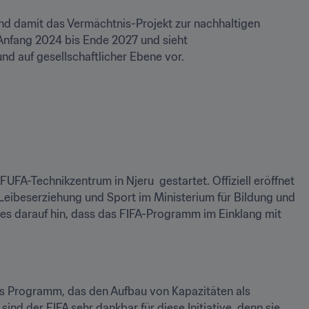
nd damit das Vermächtnis-Projekt zur nachhaltigen 
Anfang 2024 bis Ende 2027 und sieht 
d auf gesellschaftlicher Ebene vor.  
A-Technikzentrum in Njeru  gestartet. Offiziell eröffnet 
Leibeserziehung und Sport im Ministerium für Bildung und 
 darauf hin, dass das FIFA-Programm im Einklang mit 
as Programm, das den Aufbau von Kapazitäten als 
nd der FIFA sehr dankbar für diese Initiative, denn sie 