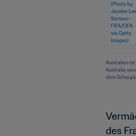
Australien is
Australia ver
dem Schaupla
Vermäc
des Fr