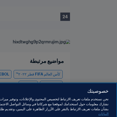
24
مواضيع مرتبطة
كأس العالم FIFA قطر ٢٠٢٢™
EBOL
Uruguay
Venezuela
خصوصيتك
نحن نستخدم ملفات تعريف الارتباط لتخصيص المحتوى والإعلانات، وتوفير ميزات و
نشارك معلومات حول استخدامك لموقعنا مع شركائنا في وسائل التواصل الاجتماع
بشأن ملفات تعريف الارتباط بالنقر على الأزرار الظاهرة على اليمين، وتقديم ط
البيانات