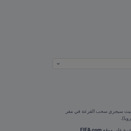
ستُقام يوم الثلاثاء 17 ديسمبر/كانون الأول قرعة تصفيات أمريكا الجنوبية المؤهلة إلى كأس العالم FIFA ٢٠٢٢™، حيث سيجري سحب القرعة في مقر 
.
FIFA.com