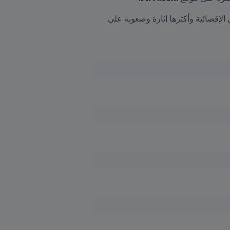
في الطريق إلى التصفيات التي ستنطلق في مارس/آذار 2020، نستعرض تقريراً إحصائيًا حول أحد أصعب المراحل الإقصائية وأكثرها إثارة وصعوبة على 