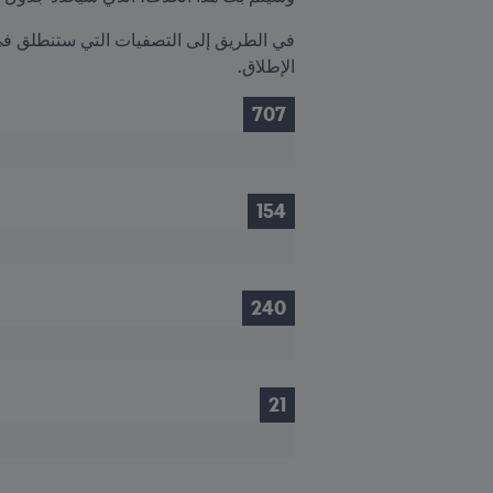
الإطلاق.
707
154
240
21