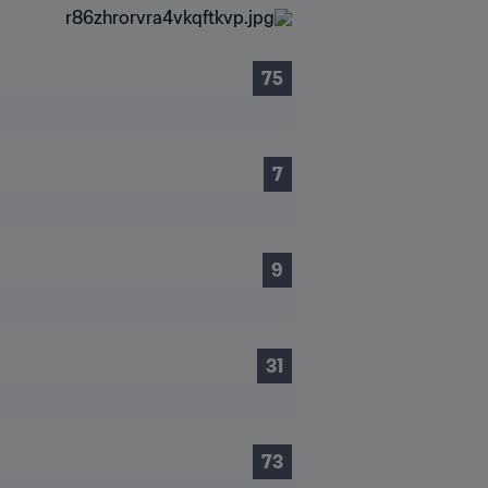
75
7
9
31
73