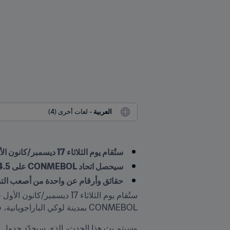
العربية
 - لغات أخرى (4)
ستُقام يوم الثلاثاء 17 ديسمبر/كانون الأول قرعة تصفيات أمريكا الجنوبية المؤهلة إلى قطر ٢٠٢٢
سيحصل اتحاد CONMEBOL على 4.5 مقاعد في كأس العالم FIFA، تتنافس عليها عشرة منتخبات
حقائق وأرقام عن واحدة من أصعب الت
CONMEBOL بمدينة لوكي الباراجويانية، في تمام العاشرة صباحًا بالتوقيت المحلي (الثانية ظهراً بتوقيت وسط أوروبا).
وسيتم بث هذا الحدث، الذي سيحدّد جدول مباريات الجولات الـ18 والذي سينتهي بتأهل 5