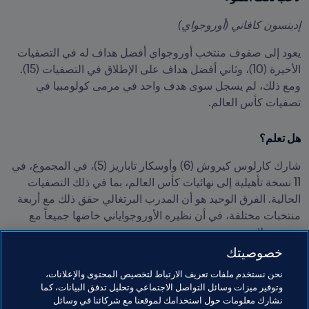
إدينسون كافاني (أوروجواي)
يعود إلى صفوف منتخب أوروجواي أفضل هداف له في التصفيات 
الأخيرة (10)، وثاني أفضل هداف على الإطلاق في التصفيات (15). 
ومع ذلك، لم يسجل سوى هدف واحد في مرمى كولومبيا في 
تصفيات كأس العالم.
هل تعلم؟
شارك كارلوس كيروش (6) وأوسكار تاباريز (5)، في المجموع، في 
11 نسخة تأهيلية إلى نهائيات كأس العالم، بما في ذلك التصفيات 
الحالية. الفرق الوحيد هو أن المدرب البرتغالي حقق ذلك مع أربعة 
منتخبات مختلفة، في أن نظيره الأوروجواياني خاضها جميعاً مع 
منتخب بلاده.
خصوصيتك
مواضيع مرتبطة
نحن نستخدم ملفات تعريف الارتباط لتخصيص المحتوى والإعلانات،
وتوفير ميزات وسائل التواصل الاجتماعي وتحليل تدفق البيانات، كما
نشارك معلومات حول استخدامك لموقعنا مع شركائنا في وسائل