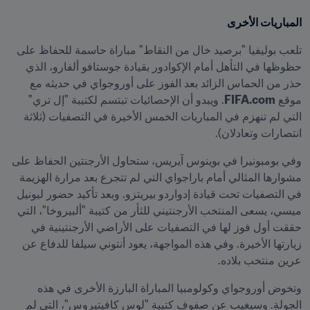
المباريات الأخرى
تلعب بوليفيا "برصيد خال من النقاط" مباراة حاسمة للحفاظ على 
حظوظها في التأهل أمام الإكوادور بقيادة جوستافو ألفارو، الذي 
حذر من الحماس الزائد بعد الفوز على أوروجواي في حديثه مع 
موقع 
FIFA.com
. ويبدو أن الإحصائيات تبتسم لكتيبة "إل تري" 
التي لم تنهزم في المباريات الخمس الأخيرة في التصفيات (ثلاثة 
انتصارات وتعادلان).
وفي بومبونيرا في بوينوس آيريس، ستحاول الأرجنتين الحفاظ على 
مشوارها المثالي أمام باراجواي التي لم تتجرع بعد مرارة الهزيمة 
في التصفيات تحت قيادة إدواردو بيريتزو. وبعد تأكيد حضور ليونيل 
ميسي، يسعى المنتخب الأرجنتيني للثأر من كتيبة "ألبيروخا"، التي 
حققت أول فوز لها في التصفيات على الأراضي الأرجنتينية في 
زيارتها الأخيرة. وفي هذه المواجهة، يعود أنتوني سيلفا للدفاع عن 
عرين منتخب بلاده.
وتخوض أوروجواي وكولومبيا المباراة البارزة الأخرى في هذه 
الجولة. وسيغيب عن صفوف كتيبة "لوس كافيتيروس"، التي لم 