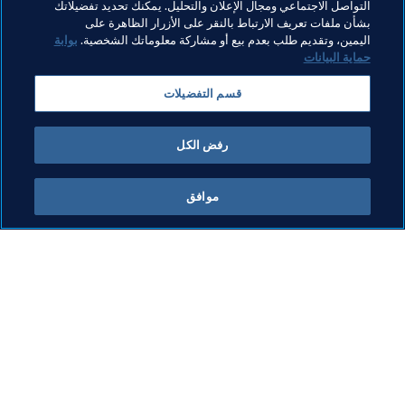
كأس العالم FIFA قطر ٢٠٢٢™
CONMEBOL
التواصل الاجتماعي ومجال الإعلان والتحليل. يمكنك تحديد تفضيلاتك
بشأن ملفات تعريف الارتباط بالنقر على الأزرار الظاهرة على
Chile
Brazil
Bolivia
Argentina
اليمين، وتقديم طلب بعدم بيع أو مشاركة معلوماتك الشخصية.
بوابة
حماية البيانات
Peru
Paraguay
Ecuador
Colombia
قسم التفضيلات
Venezuela
Uruguay
رفض الكل
موافق
ما يقوم به FIFA
كل الأخبار
الشؤون القانونية
كل الأخبار
نظام الانتقالات
التقارير والوثائق
كرة القدم للسيدات
مؤسسة FIFA