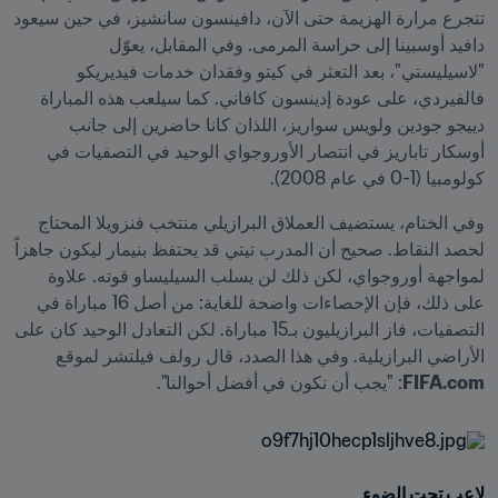
تتجرع مرارة الهزيمة حتى الآن، دافينسون سانشيز، في حين سيعود 
دافيد أوسبينا إلى حراسة المرمى. وفي المقابل، يعوّل 
"لاسيليستي"، بعد التعثر في كيتو وفقدان خدمات فيديريكو 
فالفيردي، على عودة إدينسون كافاني. كما سيلعب هذه المباراة 
دييجو جودين ولويس سواريز، اللذان كانا حاضرين إلى جانب 
أوسكار تاباريز في انتصار الأوروجواي الوحيد في التصفيات في 
كولومبيا (1-0 في عام 2008).
وفي الختام، يستضيف العملاق البرازيلي منتخب فنزويلا المحتاج 
لحصد النقاط. صحيح أن المدرب تيتي قد يحتفظ بنيمار ليكون جاهزاً 
لمواجهة أوروجواي، لكن ذلك لن يسلب السيليساو قوته. علاوة 
على ذلك، فإن الإحصاءات واضحة للغاية: من أصل 16 مباراة في 
التصفيات، فاز البرازيليون بـ15 مباراة. لكن التعادل الوحيد كان على 
الأراضي البرازيلية. وفي هذا الصدد، قال رولف فيلتشر لموقع 
FIFA.com
: "يجب أن نكون في أفضل أحوالنا".
لاعب تحت الضوء