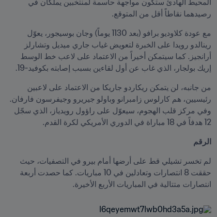
المحيط الهادئ ستكون مواجهة حاسمة لمنتخبين يملكان في 
رصيدهما نقاطاً أقل من المتوقع.
مع عودة كلاوديو برافو (بعد 1130 يوماً) وجان بوسيجور، يعوّل 
رينالدو رويدا على الخبرة لتعويض غياب جاري ميديل وتشارلز 
أرانجيز. كما سيتمكن أخيراً من الاعتماد على لاعب خط الوسط 
إريك بولجار، الذي غاب عن أول لقاءين بسبب إصابته بكوفيد-19.
من جانبه، لن يتمكن ريكاردو جاريكا من الاعتماد على لاعبين 
رئيسيين، هم كارلوس زامبرانو وباولو جيريرو وجيفرسون فارفان. 
وفي مركز قلب الهجوم، سيعوّل على راؤول رويدياز، الذي سجّل 
12 هدفاً في 18 مباراة في الدوري الأمريكي لكرة القدم.
الرقم
لم تخسر تشيلي قط على أرضها أمام بيرو في التصفيات، حيث 
حققت 8 انتصارات وتعادلين في 10 مباريات. كما حصدت أربعة 
انتصارات متتالية في المباريات الأربع الأخيرة.