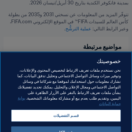
بمدينة فانكوفر الكندية بتاريخ 30 أبريل/نيسان 2026.
تتوفّر المزيد من المعلومات عن نسختي 2031 و2035 من بطولة 
كأس العالم للسيدات FIFA™ في الموقع الإلكتروني FIFA.com، 
وعبر الرابط التالي: 
عملية الترشُّح
.
مواضيع مرتبطة
خصوصيتك
تنظيم البطولات
كرة القدم للسيدات
كونغرس FIFA
نحن نستخدم ملفات تعريف الارتباط لتخصيص المحتوى والإعلانات،
المنظمة
USA
Concacaf
Mexico
وتوفير ميزات وسائل التواصل الاجتماعي وتحليل تدفق البيانات، كما
نشارك معلومات حول استخدامك لموقعنا مع شركائنا في وسائل
UEFA
England
Jamaica
Costa Rica
التواصل الاجتماعي ومجال الإعلان والتحليل. يمكنك تحديد تفضيلاتك
بشأن ملفات تعريف الارتباط بالنقر على الأزرار الظاهرة على
Wales
Scotland
Northern Ireland
اليمين، وتقديم طلب بعدم بيع أو مشاركة معلوماتك الشخصية.
بوابة
حماية البيانات
قسم التفضيلات