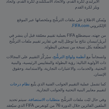
الأيرلندي لكرة القدم، والاتحاد الاسكتلندي لكرة القدم، واتحاد 
ويلز لكرة القدم
ويُمكن الاطلاع على ملفات الترشُّح وملخصاتها عبر الموقع 
الإلكتروني
FIFA.com
.
من جهته، سيضطلع FIFA بعملية تقييم معمّقة قبل أن ينشر في 
أبريل/نيسان نتائج ما توصّل إليه في تقارير تقييم ملفات الترشُّح 
المتعلّقة بكل نسخة من نسختي البطولة. 
وانسجاماً مع 
أنظمة ولوائح الترشُّح
، سيُركِّز التقييم على المجالات 
ذات الأولوية التالية: رؤية البطولة والمقاييس الرئيسية، والبنية 
التحتية، والخدمات، والاعتبارات التجارية، والاستدامة، وحقوق 
الإنسان.
كما تشمل عملية التقييم الجوانب الفنية الذي يتَّبع 
نظام درجات
لتقييم معايير البنية التحتية والجوانب التجارية.
وفي حال لبّت ملفات الترشُّح 
متطلبات الاستضافة
، سيتم تحديد 
الملفين الفائزين خلال الدورة 76 من كونغرس FIFA الذي سيُعقد 