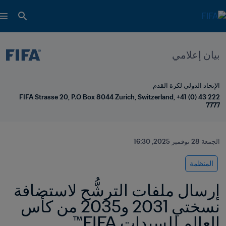
بيان إعلامي
الإتحاد الدولي لكرة القدم
FIFA Strasse 20, P.O Box 8044 Zurich, Switzerland, +41 (0) 43 222 
7777
الجمعة 28 نوفمبر 2025, 16:30
المنظمة
إرسال ملفات الترشُّح لاستضافة 
نسختي 2031 و2035 من كأس 
العالم للسيدات FIFA™