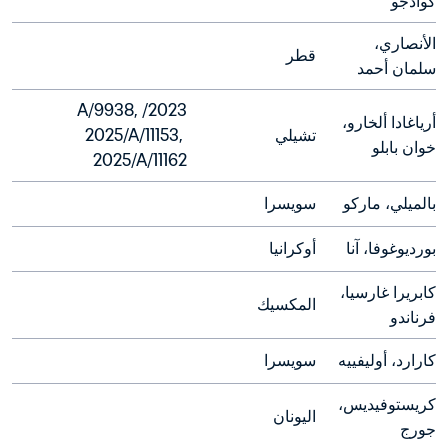
كوادجو
الأنصاري، 
قطر
سلمان أحمد
2023/A/9938, 
أرياغادا ألخارو، 
تشيلي
2025/A/11153, 
خوان بابلو
2025/A/11162
بالميلي، ماركو
سويسرا
بورديوغوفا، آنا
أوكرانيا
كابريرا غارسيا، 
المكسيك
فرناندو
كارارد، أوليفييه
سويسرا
كريستوفيديس، 
اليونان
جورج