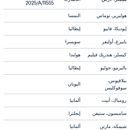
2025/A/11555
هوليرير، توماس
النمسا
إيوديكا، فابيو

إيطاليا
يابيرغ، أوليفر
سويسرا
كيسلر، هندريك فيليم
هولندا
باليرمو، جوليو
إيطاليا
بيلافيوس، 
اليونان
سوفوكليس
رومباك، أنيت
ألمانيا
سامبسون، ستيفن
إنجلترا
شيمكه، مارتن
ألمانيا