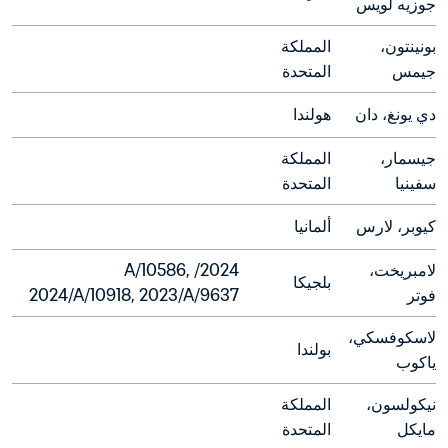
جوزيه لويس
بونينتون، 
المملكة 
جيمس
المتحدة
دي يونغ، دان
هولندا
جيسمار، 
المملكة 
سفينيا
المتحدة
كيوبر، لارس
ألمانيا
لامبريخت، 
2024/A/10586, 
بلجيكا
فوتر
2024/A/10918, 2023/A/9637
لاسكوفسكي، 
بولندا
ياكوب
نيكولسون، 
المملكة 
مايكل
المتحدة