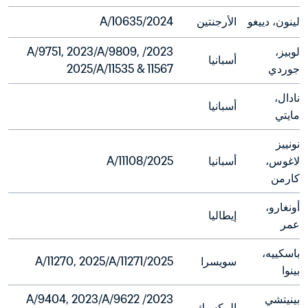
لينون، دييغو
الأرجنتين
2024/A/10635
لوبيز، 
2023/A/9751, 2023/A/9809, 
أسبانيا
جوردي
2025/A/11535 & 11567
نادال، 
أسبانيا
مايتي
نونييز 
لاغوس، 
أسبانيا
2025/A/11108
كارمن
أونغارو، 
إيطاليا
عمر
باسكييه، 
سويسرا
2025/A/11270, 2025/A/11271
بينوا
بينيتشي 
2023/A/9404, 2023/A/9622 
المكسيك