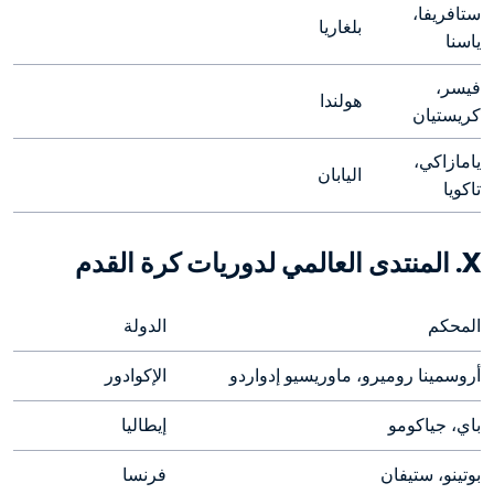
ستافريفا، 
بلغاريا
ياسنا
فيسر، 
هولندا
كريستيان
يامازاكي، 
اليابان
تاكويا
X. المنتدى العالمي لدوريات كرة القدم

المحكم
الدولة
أروسمينا روميرو، ماوريسيو إدواردو
الإكوادور
باي، جياكومو
إيطاليا
بوتينو، ستيفان
فرنسا