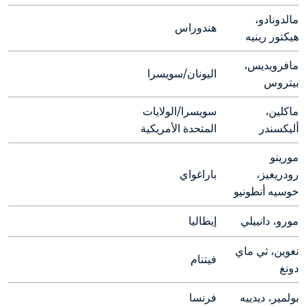
مالدونادو، 
هندوراس
هيكتور رينيه
مافرويديس، 
اليونان/سويسرا
بيتروس
ماكلين، 
سويسرا/الولايات 
أليكسندر
المتحدة الأمريكية
مورينو 
رودريغيز، 
باراغواي
خوسيه أنطونيو
مورو، دانييلي
إيطاليا
نغوين، ثي ماي 
فيتنام
دونغ
بولمير، ديدييه
فرنسا