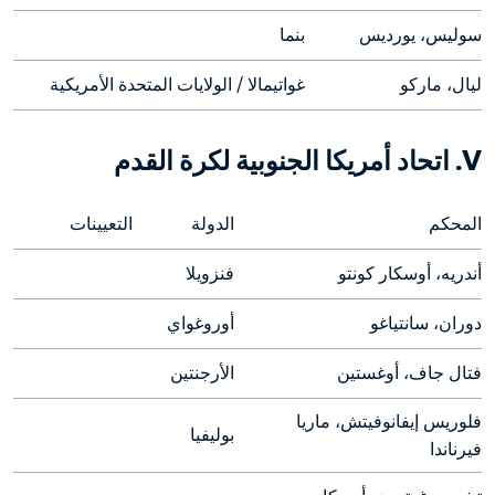
سوليس، يورديس
بنما
ليال، ماركو
غواتيمالا / الولايات المتحدة الأمريكية
V. اتحاد أمريكا الجنوبية لكرة القدم
المحكم
الدولة
التعيينات
أندريه، أوسكار كونتو
فنزويلا
دوران، سانتياغو
أوروغواي
فتال جاف، أوغستين
الأرجنتين
فلوريس إيفانوفيتش، ماريا 
بوليفيا
فيرناندا