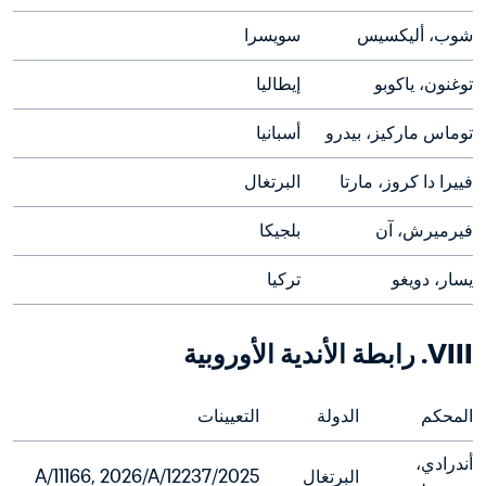
شوب، أليكسيس
سويسرا
توغنون، ياكوبو
إيطاليا
توماس ماركيز، بيدرو
أسبانيا
فييرا دا كروز، مارتا
البرتغال
فيرميرش، آن
بلجيكا
يسار، دويغو
تركيا
VIII. رابطة الأندية الأوروبية
المحكم
الدولة
التعيينات
أندرادي، 
البرتغال
2025/A/11166, 2026/A/12237