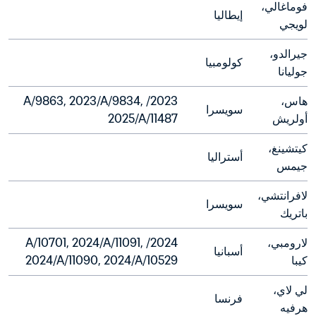
فوماغالي، 
إيطاليا
لويجي
جيرالدو، 
كولومبيا
جوليانا
هاس، 
2023/A/9863, 2023/A/9834, 
سويسرا
أولريش
2025/A/11487
كيتشينغ، 
أستراليا
جيمس
لافرانتشي، 
سويسرا
باتريك
لارومبي، 
2024/A/10701, 2024/A/11091, 
أسبانيا
كيبا
2024/A/11090, 2024/A/10529
لي لاي، 
فرنسا
هرفيه