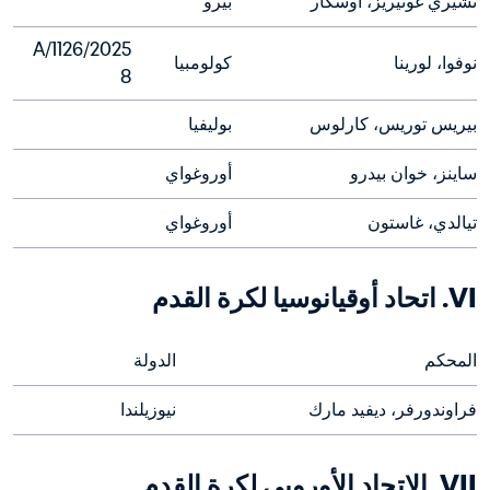
تشيري غوتيريز، أوسكار
بيرو
2025/A/1126
نوفوا، لورينا
كولومبيا
8
بيريس توريس، كارلوس
بوليفيا
ساينز، خوان بيدرو
أوروغواي
تيالدي، غاستون
أوروغواي
VI. اتحاد أوقيانوسيا لكرة القدم
المحكم
الدولة
فراوندورفر، ديفيد مارك
نيوزيلندا
VII. الاتحاد الأوروبي لكرة القدم