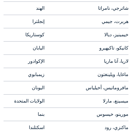
شاترجي، نامراتا
الهند
هربرت، جيمي
إنجلترا
خيمينيز، ديالا
كوستاريكا
كانيكو، تاكيهيرو
اليابان
لاريا، آنا ماريا
الإكوادور
ماغايا، ويلينغتون
زيمبابوي
مافروماتيس، أخيلياس
اليونان
ميسينغ، مارلا
الولايات المتحدة
مورينو، خيسوس
بنما
ماكنزي، رود
اسكتلندا