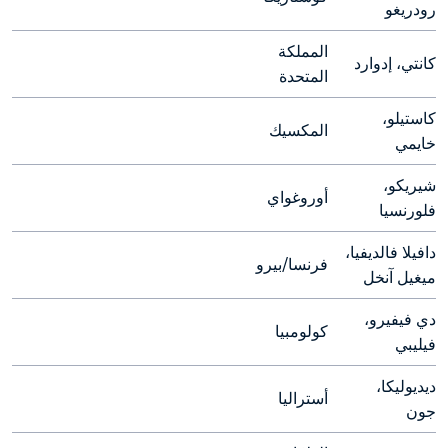
رودريغو
المملكة 
كانتي، إدوارد
المتحدة
كاستيلو، 
المكسيك
خايمي
شيريكو، 
أوروغواي
فلورنسيا
دافيلا فالديفيا، 
فرنسا/بيرو
ميغيل آنخل
دي فيفيرو، 
كولومبيا
فيليبي
ديديوليكا، 
أستراليا
جون