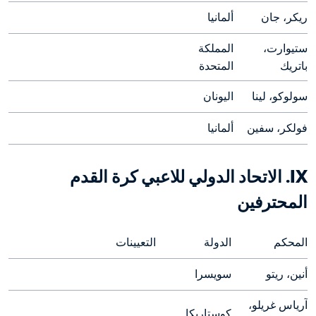
ريكر، جان
ألمانيا
ستيوارت، 
المملكة 
باتريك
المتحدة
سولوكو، لينا
اليونان
فولكر، سفين
ألمانيا
IX. الاتحاد الدولي للاعبي كرة القدم 
المحترفين 
المحكم
الدولة
التعيينات
أنين، ريتو
سويسرا
آرياس غريلو، 
كوستاريكا