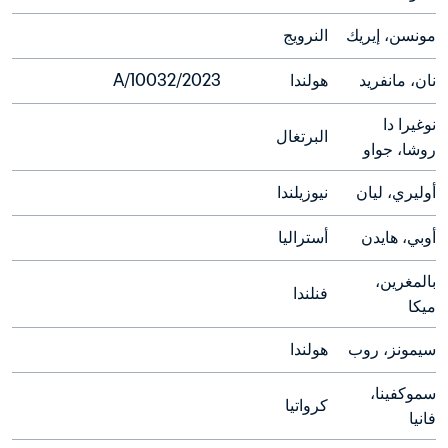
مونسن، إيريك
النرويج
نان، مانفريد
هولندا
2023/A/10032
نوغيرا دا 
البرتغال
روشا، جواو
أوليري، ليان
نيوزيلندا
أوبي، هايدن
أستراليا
بالمغرين، 
فنلندا
ميكا
سيمونز، روب
هولندا
سموكفينا، 
كرواتيا
فانيا