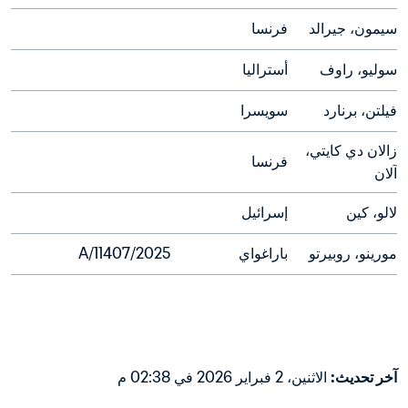
سيمون، جيرالد
فرنسا
سوليو، راوف
أستراليا
فيلتن، برنارد
سويسرا
زالان دي كايتي، 
فرنسا
آلان
لالو، كين
إسرائيل
مورينو، روبيرتو
باراغواي
2025/A/11407
آخر تحديث
:
الاثنين، 2 فبراير 2026 في 02:38 م