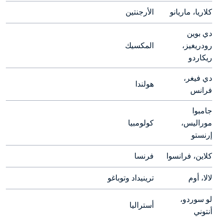
كلاريا، ماريانو
الأرجنتين
دي بوين 
رودريغيز، 
المكسيك
ريكاردو
دي فيغر، 
هولندا
فرانس
جامبوا 
موراليس، 
كولومبيا
إرنستو
كلاين، فرانسوا
فرنسا
لالا، أوم
ترينيداد وتوباغو
لو سوردو، 
أستراليا
أنتوني