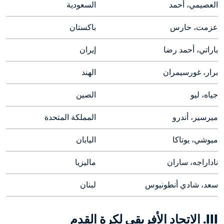
العصيمي، أحمد
السعودية
عزمت، حارس
باكستان
باراتي، أحمد رضا
إيران
برار، غورسيمران
الهند
جياه، ليو
الصين
ميرسير، أندرو
المملكة المتحدة
ميوشي، يوتاكا
اليابان
ناداراجه، ساران
ماليزيا
سعد، شادي أنطونيوس
لبنان
III. الاتحاد الأفريقي لكرة القدم