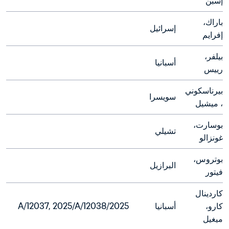
إسبن
باراك، 
إسرائيل
إفرايم
بيلفر، 
أسبانيا
رييس
بيرناسكوني
سويسرا
، ميشيل
بوسارت، 
تشيلي
غونزالو
بوتروس، 
البرازيل
فيتور
كاردينال 
كارو، 
أسبانيا
2025/A/12037, 2025/A/12038
ميغيل