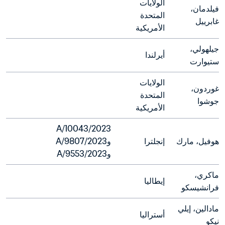
الولايات 
فيلدمان، 
المتحدة 
غابرييل
الأمريكية
جيلهولي، 
أيرلندا
ستيوارت
الولايات 
غوردون، 
المتحدة 
جوشوا
الأمريكية
2023/A/10043 
هوفيل، مارك
إنجلترا
و2023/A/9807 
و2023/A/9553
ماكري، 
إيطاليا
فرانشيسكو
مادالين، إيلي 
أستراليا
نيكو