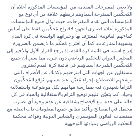
ولا تعني المقترحات المقدمة من المؤسسات المذكورة أعلاه أن 
المُحكِّمين المقترَحة أسماؤهم تربطهم علاقة من أي نوع مع 
المؤسسات التي تقدم المقترحات، حيث تبذل جميع المؤسسات 
المذكورة أعلاه قصارى الجهود لاقتراح مُحكِّمين فقط على أساس 
كفاءتهم القانونية المعترَف بها وخبراتهم الواسعة في كرة القدم 
وتسوية المنازعات. كما أن اقتراح مُحكِّم ما لا يضمن بالضرورة 
إدراج اسمه في قائمة كرة القدم، إذ يرجع القرار الأول والأخير إلى 
المجلس الدولي للتحكيم الرياضي دون غيره، مما يعني أن جميع 
المُحكِّمين المُدرجة أسماؤهم في قائمة كرة القدم يُعتبَرون 
مستقلين عن الجهات التي اقترحتهم وكذلك عن الأطراف التي 
ترشحهم للاضطلاع بإجراء مُعيَّن. عند تعيينهم، يُوقع المُحكِّمون 
التزاماً يتعهدون فيه بممارسة مهامهم بكل موضوعية واستقلالية 
وحياد، كما يتعيَّن عليهم توقيع التزام بالاستقلالية والحياد في كل 
حالة على حدة، مع الإفصاح بشفافية عن عدم وجود أي تضارب 
محتمل في المصالح وتأكيد تطابق جميع المعلومات ذات الصلة مع 
مقتضيات القانون السويسري والمعايير الدولية وقواعد محكمة 