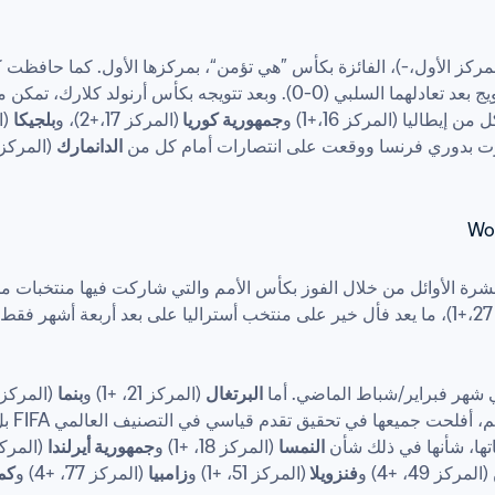
لمركز الأول،-)، الفائزة بكأس ”هي تؤمن“، بمركزها الأول. كما حافظت 
بعد تتويجه بكأس أرنولد كلارك، تمكن منتخب 
يطاليا (المركز 16،+1) و
جمهورية كوريا 
(المركز 17،+2)، و
بلجيكا
 (الم
ت بدوري فرنسا ووقعت على انتصارات أمام كل من 
الدانمارك
 (المركز 15،+3) 
ي شهر فبراير/شباط الماضي. أما 
البرتغال
 (المركز 21، +1) و
بنما
 (المركز 52، +5) 
ها، شأنها في ذلك شأن 
النمسا
 (المركز 18، +1) و
جمهورية أيرلندا
 (المركز 22، +
 (المركز 49، +4) و
فنزويلا 
(المركز 51، +1) و
زامبيا
 (المركز 77، +4) و
كمب