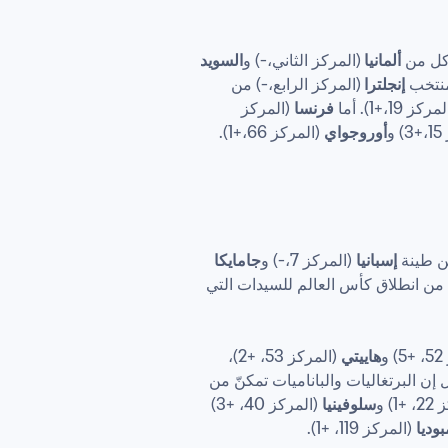
كل من 
ألمانيا 
(المركز الثاني،-) و
السويد 
إنجلترا 
(المركز الرابع،-) من 
ركز 19،+1). أما 
فرنسا
 (المركز 
و
أوروجواي
إسبانيا
 (المركز 7،-) و
جامايكا 
 (المركز 27،+1)، ما يعد فأل خير على منتخب أستراليا على بعد أربعة أشهر فقط من انطلاق كأس العالم للسيدات التي 
و
هاييتي
 (المركز 53، +2)، 
فبالإضافة إلى تمكنها من تحصيل آخر الغنائم، أفلحت جميعها في تحقيق تقدم قياسي في التصنيف العالمي FIFA بل إن البرتغاليات والباناميات تمكنّ من 
1) و
سلوفينيا
 (المركز 40، +3) 
وديا