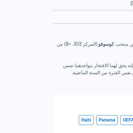
كوسوفو 
(المركز 103، +8) من 
 (المركز 171) فقد احتلا مراكز متأخرة بعض الشيء. ورغم ذلك فإنه يحق لهما الافتخار بتواجدهما ضمن 
Haiti
Panama
UEF