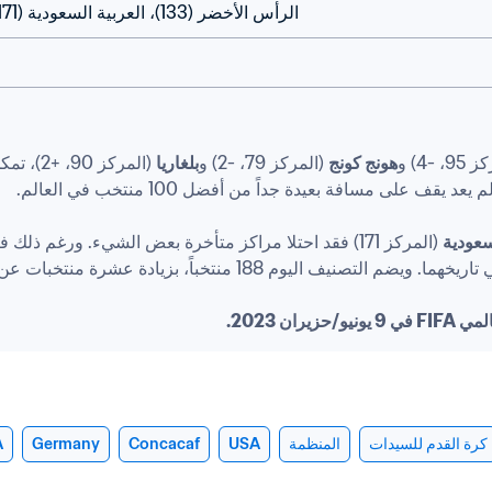
الرأس الأخضر (133)، العربية السعودية (171)
، -4) و
هونج كونج
 (المركز 79، -2) و
بلغاريا
 (المركز 90، +2)، تمكن منتخب 
سعودية
ن 2023.
كرة القدم للسيدات
المنظمة
USA
Concacaf
Germany
A