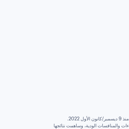
 وقد تم إجراء 112 مباراة دولية منذ 9 ديسمبر/كانون الأول 2022. 
، عرفت هذه الفترة إجراء العديد من اللقاءات والمنافسات الودية، وساهمت نتائجها 