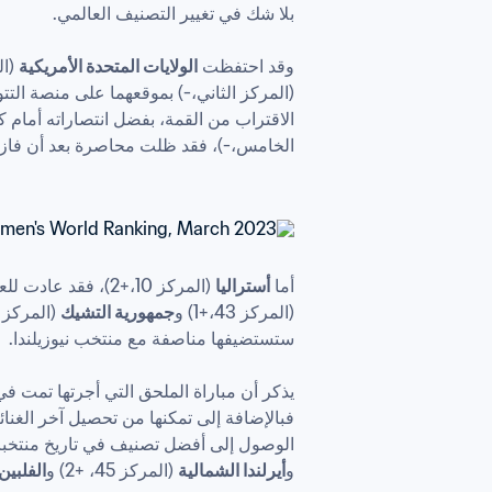
وقد احتفظت 
الولايات المتحدة الأمريكية
 (ا
(المركز الثاني،-) بموقعهما على منصة التتويج بعد تعادلهما السلبي (0-0). و
الاقتراب من القمة، بفضل انتصاراته أمام كل من إ
الخامس،-)، فقد ظلت محاصرة بعد أن فاز
أما 
أستراليا
 (المركز 10،+2)، فقد عادت للعشرة الأوائل من خلال الفوز بكأس الأمم والتي شاركت فيها منتخبات من طينة 
(المركز 43،+1) و
جمهورية التشيك
يذكر أن مباراة الملحق التي أجرتها تمت ف
الوصول إلى أفضل تصنيف في تاريخ منتخبات
و
أيرلندا الشمالية
 (المركز 45، +2) و
الفلبين