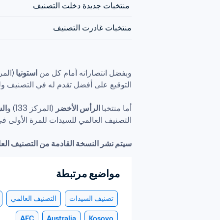
 منتخبات جديدة دخلت التصنيف
منتخبات غادرت التصنيف
وبفضل انتصاراته أمام كل من 
استونيا 
(المركز 95
أما منتخبا
 الرأس الأخضر
 (المركز 133) و
ال
سيتم نشر النسخة القادمة من التصنيف العالمي FIFA في 9 يونيو/حزيرا
مواضيع مرتبطة
تصنيف السيدات
التصنيف العالمي
AFC
Australia
Kosovo