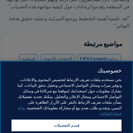
في المنطقة وقدموا إرشادات حول كيفية مواجهة هذه التحديات."
”لقد علمونا أهمية التخطيط ووضع الميزانية وعملية تحقيق هدفنا 
النهائي.“
مواضيع مرتبطة
برنامج FIFA Forward
الاتحادات الأعضاء
المنظمة
خصوصيتك
St Kitts and Nevis
Concacaf
USA
نحن نستخدم ملفات تعريف الارتباط لتخصيص المحتوى والإعلانات،
Anguilla
Antigua and Barbuda
وتوفير ميزات وسائل التواصل الاجتماعي وتحليل تدفق البيانات، كما
نشارك معلومات حول استخدامك لموقعنا مع شركائنا في وسائل
St Vincent and the Grenadines
US Virgin Islands
التواصل الاجتماعي ومجال الإعلان والتحليل. يمكنك تحديد تفضيلاتك
بشأن ملفات تعريف الارتباط بالنقر على الأزرار الظاهرة على
Grenada
Dominica
اليمين، وتقديم طلب بعدم بيع أو مشاركة معلوماتك الشخصية.
بوابة
حماية البيانات
قسم التفضيلات