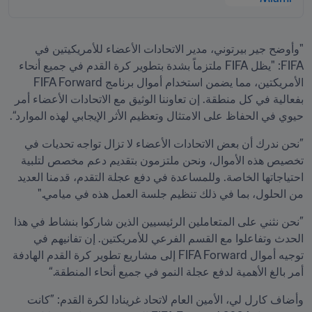
"وأوضح جير بيرتوني، مدير الاتحادات الأعضاء للأمريكيتين في 
FIFA: "يظل FIFA ملتزماً بشدة بتطوير كرة القدم في جميع أنحاء 
الأمريكتين، مما يضمن استخدام أموال برنامج FIFA Forward 
بفعالية في كل منطقة. إن تعاوننا الوثيق مع الاتحادات الأعضاء أمر 
حيوي في الحفاظ على الامتثال وتعظيم الأثر الإيجابي لهذه الموارد“.
”نحن ندرك أن بعض الاتحادات الأعضاء لا تزال تواجه تحديات في 
تخصيص هذه الأموال، ونحن ملتزمون بتقديم دعم مخصص لتلبية 
احتياجاتها الخاصة. وللمساعدة في دفع عجلة التقدم، قدمنا العديد 
من الحلول، بما في ذلك تنظيم جلسة العمل هذه في ميامي." 
”نحن نثني على المتعاملين الرئيسيين الذين شاركوا بنشاط في هذا 
الحدث وتفاعلوا مع القسم الفرعي للأمريكتين. إن تفانيهم في 
توجيه أموال FIFA Forward إلى مشاريع تطوير كرة القدم الهادفة 
أمر بالغ الأهمية لدفع عجلة النمو في جميع أنحاء المنطقة.“
وأضاف كارل لي، الأمين العام لاتحاد غرينادا لكرة القدم: ”كانت 