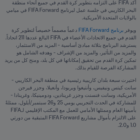
أكد FIFA على التزامه بتطوير كرة القدم في جميع أنحاء منطقة 
البحر الكاريبي في جلسة عمل لبرنامج FIFA Forward في ميامي 
بالولايات المتحدة الأمريكية.
ويوفر 
برنامج FIFA Forward
 دعماً مصمماً خصيصاً لتطوير كرة 
القدم في جميع الاتحادات الأعضاء في FIFA البالغ عددها 211 اتحاداً. 
يسترشد البرنامج بثلاثة مبادئ أساسية - المزيد من الاستثمار، 
والمزيد من التأثير، والمزيد من الإشراف - وهدفه الشامل هو 
تمكين كرة القدم من تحقيق إمكاناتها في كل بلد، ومنح كل من يريد 
المشاركة الفرصة للقيام بذلك.
اختيرت سبعة بلدان كاريبية رئيسية في منطقة البحر الكاريبي - 
سانت كيتس ونيفيس، وأنتيغوا وبربودا، وأنغيلا، وجزر فيرجن 
الأمريكية، وسانت فنسنت وجزر غرينادين، ودومينيكا، وغرينادا - 
للمشاركة في الحدث التجريبي يومي 25 و26 سبتمبر/أيلول، ممثلةً 
بأمينها العام وممثلها الأمامي للعمل مع المكتب الإقليمي لـFIFA 
على الالتزام بأموال مشاريع FIFA Forward المتبقية من دورتي 