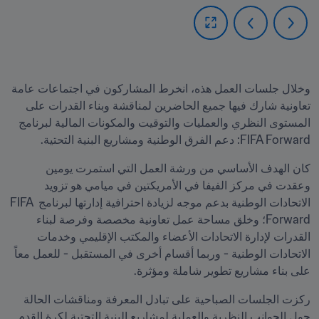
وخلال جلسات العمل هذه، انخرط المشاركون في اجتماعات عامة 
تعاونية شارك فيها جميع الحاضرين لمناقشة وبناء القدرات على 
المستوى النظري والعمليات والتوقيت والمكونات المالية لبرنامج 
FIFA Forward: دعم الفرق الوطنية ومشاريع البنية التحتية.  
كان الهدف الأساسي من ورشة العمل التي استمرت يومين 
وعقدت في مركز الفيفا في الأمريكتين في ميامي هو تزويد 
الاتحادات الوطنية بدعم موجه لزيادة احترافية إدارتها لبرنامج FIFA 
Forward؛ وخلق مساحة عمل تعاونية مخصصة وفرصة لبناء 
القدرات لإدارة الاتحادات الأعضاء والمكتب الإقليمي وخدمات 
الاتحادات الوطنية - وربما أقسام أخرى في المستقبل - للعمل معاً 
على بناء مشاريع تطوير شاملة ومؤثرة. 
ركزت الجلسات الصباحية على تبادل المعرفة ومناقشات الحالة 
حول الجوانب النظرية والعملية لمشاريع البنية التحتية لكرة القدم 