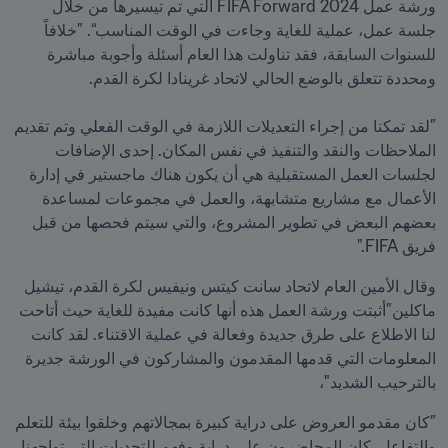
ورشة عمل FIFA Forward 2024 التي تم تيسيرها من خلال 
جلسة عمل، عملية للغاية وجاءت في الوقت المناسب“. ”خلافاً 
للسنوات السابقة، فقد تناولت هذا العام أسئلة وأجوبة مباشرة 
”لقد تمكنا من إجراء التعديلات اللازمة في الوقت الفعلي وتم تقديم 
الملاحظات والنقد والتنفيذ في نفس المكان. إحدى الإضافات 
لجلسات العمل المستقبلية هي أن يكون هناك ماجستير في إدارة 
الأعمال مع مشاريع متشابهة، والعمل في مجموعات لمساعدة 
بعضهم البعض في تطوير المشروع، والتي سيتم فحصها من قبل 
فريق FIFA."
وقال الأمين العام لاتحاد سانت كيتس ونيفيس لكرة القدم، تيشيل 
ماكلين”أثبتت ورشة العمل هذه أنها كانت مفيدة للغاية حيث أتاحت 
لنا الاطلاع على طرق جديدة وفعالة في عملية الاقتناء. لقد كانت 
المعلومات التي قدمها المقدمون والمشاركون في الورشة جديرة 
بالترحيب الشديد"، 
”كان مقدمو العروض على دراية كبيرة بمجالاتهم وخلقوا بيئة للتعلم 
والتفاعل. كان المحاضرون على دراية وفهم للتحديات التي تواجهنا 