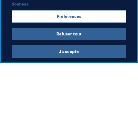
données
Préférences
Refuser tout
Dernière actualisation
:
vendredi 4 juin 2021 à 08:52
J’accepte
L’action de la FIFA
Visitez également
Juridique
Toutes les infos et 
tous les articles
Système de transfert
Rapports et 
Football féminin
documents
Promotion du football
Fondation FIFA
Innovation