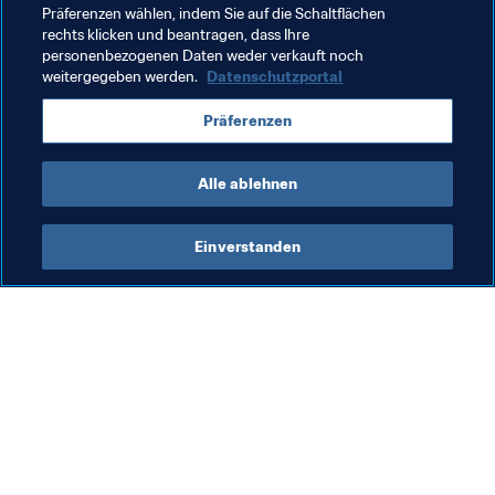
Präferenzen wählen, indem Sie auf die Schaltflächen
rechts klicken und beantragen, dass Ihre
personenbezogenen Daten weder verkauft noch
weitergegeben werden.
Datenschutzportal
Präferenzen
Alle ablehnen
Zuletzt aktualisiert
:
Donnerstag, 2. September 2021 um 
15:12
Einverstanden
Was die FIFA macht
Besuchen Sie auch
Legal
Alle Nachrichten und 
Themen
Transfersystem
Berichte und 
Frauenfussball