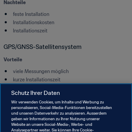
Nachteile
feste Installation
Installationskosten
Installationszeit
GPS/GNSS-Satellitensystem
Vorteile
viele Messungen möglich
kurze Installationszeit
kein Bediener erforderlich
Schutz Ihrer Daten
Nachteile
Wir verwenden Cookies, um Inhalte und Werbung zu
Gerät, das am Spieler befestigt werden muss, und 
personalisieren, Social-Media-Funktionen bereitzustellen
und unseren Datenverkehr zu analysieren. Ausserdem
Grösse des Geräts sind bei Spielen problematisch
geben wir Informationen zu Ihrer Nutzung unserer
Sichtlinie des Satellitensignals im Stadion
Website an unsere Social-Media-, Werbe- und
Analysepartner weiter. Sie können Ihre Cookie-
mangelnde Genauigkeit der gemessenen Daten