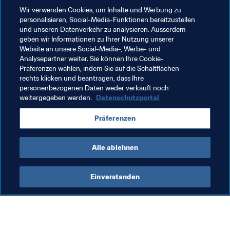
Wir verwenden Cookies, um Inhalte und Werbung zu
Verwandte Themen
personalisieren, Social-Media-Funktionen bereitzustellen
und unseren Datenverkehr zu analysieren. Ausserdem
geben wir Informationen zu Ihrer Nutzung unserer
Weltrangliste (Frauen)
FIFA-Weltrangliste
Website an unsere Social-Media-, Werbe- und
Analysepartner weiter. Sie können Ihre Cookie-
Frauenfussball
Organisation
Brazil
Präferenzen wählen, indem Sie auf die Schaltflächen
rechts klicken und beantragen, dass Ihre
CONMEBOL
personenbezogenen Daten weder verkauft noch
weitergegeben werden.
Datenschutzportal
Präferenzen
Alle ablehnen
Frauenfussball
Einverstanden