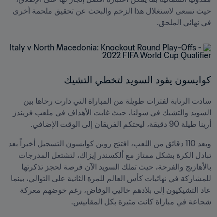
حيث تسعى لاستغلال هذا الزخم والبحث عن تحقيق ملحمة أخرى 
في نهائي الملحق.
كوايسون يقود السويد لتخطي التشيك
سادت الرتابة لفترات طويلة من المباراة التي دارت رحاها بين 
السويد والتشيك في سولنا، حيث غابت الأهداف في ملعب فريندز 
أرينا طيلة 90 دقيقة، ليحتكم الفريقان إلى الوقت الإضافي.
وبعد 110 دقائق من اللعب، افتتح روبن كوايسون التسجيل أخيراً بعد 
تبادل الكرة بشكل ممتاز مع ألكسندر إيزاك، لتشتعل المدرجات 
بالأهازيج والفرحة، حيث تملك السويد الآن فرصة لحجز تذكرتها 
للمشاركة في نهائيات كأس العالم للمرة الثانية على التوالي، بينما 
عاد التشيكيون إلى بلادهم خاليي الوفاض، رغم خوضهم معركة 
شجاعة في مباراة كانت مثيرة بكل المقاييس.