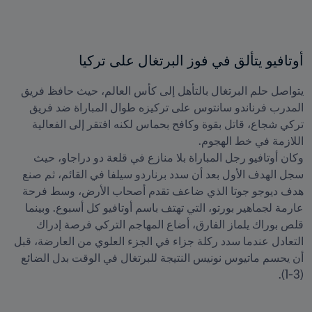
أوتافيو يتألق في فوز البرتغال على تركيا
يتواصل حلم البرتغال بالتأهل إلى كأس العالم، حيث حافظ فريق 
المدرب فرناندو سانتوس على تركيزه طوال المباراة ضد فريق 
تركي شجاع، قاتل بقوة وكافح بحماس لكنه افتقر إلى الفعالية 
وكان أوتافيو رجل المباراة بلا منازع في قلعة دو دراجاو، حيث 
سجل الهدف الأول بعد أن سدد برناردو سيلفا في القائم، ثم صنع 
هدف ديوجو جوتا الذي ضاعف تقدم أصحاب الأرض، وسط فرحة 
عارمة لجماهير بورتو، التي تهتف باسم أوتافيو كل أسبوع. وبينما 
قلص بوراك يلماز الفارق، أضاع المهاجم التركي فرصة إدراك 
التعادل عندما سدد ركلة جزاء في الجزء العلوي من العارضة، قبل 
أن يحسم ماتيوس نونيس النتيجة للبرتغال في الوقت بدل الضائع 
(3-1). 