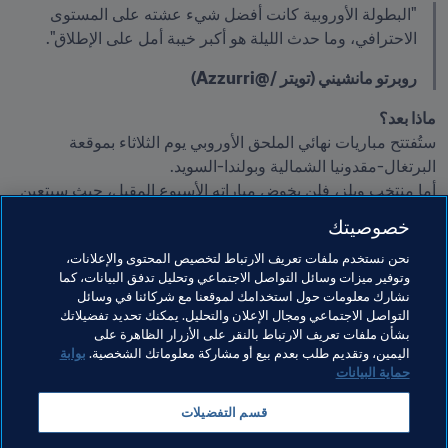
"البطولة الأوروبية كانت أفضل شيء عشته على المستوى 
الاحترافي، وما حدث الليلة هو أكبر خيبة أمل على الإطلاق".
روبرتو مانشيني (تويتر /@Azzurri)
ماذا بعد؟
ستُفتتح مباريات نهائي الملحق الأوروبي يوم الثلاثاء بموقعة 
أما منتخب ويلز، فلن يخوض مباراته الأسبوع المقبل، حيث سيتعين 
عليه مواجهة الفائز في اللقاء المرتقب بين اسكتلندا وأوكرانيا، 
خصوصيتك
والذي سيُقام في تاريخ لاحق. 
نحن نستخدم ملفات تعريف الارتباط لتخصيص المحتوى والإعلانات،
وتوفير ميزات وسائل التواصل الاجتماعي وتحليل تدفق البيانات، كما
مواضيع مرتبطة
نشارك معلومات حول استخدامك لموقعنا مع شركائنا في وسائل
التواصل الاجتماعي ومجال الإعلان والتحليل. يمكنك تحديد تفضيلاتك
بشأن ملفات تعريف الارتباط بالنقر على الأزرار الظاهرة على
كأس العالم FIFA قطر ٢٠٢٢™
UEFA
اليمين، وتقديم طلب بعدم بيع أو مشاركة معلوماتك الشخصية.
بوابة
حماية البيانات
Wales
Austria
Italy
North Macedonia
قسم التفضيلات
Portugal
Türkiye
Czechia
Sweden