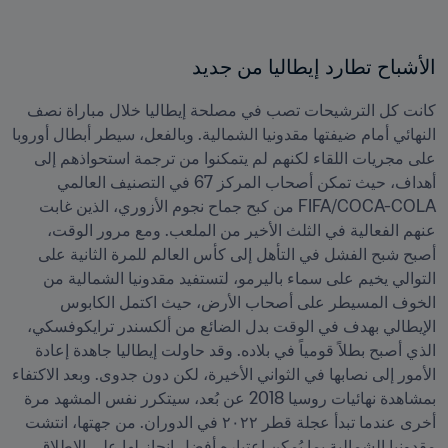
الأشباح تطارد إيطاليا من جديد
كانت كل الترشيحات تصب في مصلحة إيطاليا خلال مباراة نصف 
النهائي أمام ضيفتها مقدونيا الشمالية. وبالفعل، سيطر أبطال أوروبا 
على مجريات اللقاء لكنهم لم يتمكنوا من ترجمة استحواذهم إلى 
أهداف، حيث تمكن أصحاب المركز 67 في التصنيف العالمي 
FIFA/COCA-COLA من كبح جماح نجوم الأزوري، الذين غابت 
عنهم الفعالية في الثلث الأخير من الملعب. ومع مرور الوقت، 
أصبح شبح الفشل في التأهل إلى كأس العالم للمرة الثانية على 
التوالي يخيم على سماء باليرمو، لتستفيد مقدونيا الشمالية من 
الخوف المسيطر على أصحاب الأرض، حيث اكتمل الكابوس 
الإيطالي بهدف في الوقت بدل الضائع من ألكسندر ترايكوفسكي، 
الذي أصبح بطلاً قومياً في بلاده. وقد حاولت إيطاليا جاهدة إعادة 
الأمور إلى نصابها في الثواني الأخيرة، لكن دون جدوى. وبعد الاكتفاء 
بمشاهدة نهائيات روسيا 2018 عن بُعد، سيتكرر نفس المشهد مرة 
أخرى عندما تبدأ عجلة قطر ٢٠٢٢ في الدوران. من جهتها، انتشت 
مقدونيا الشمالية بما يُمكن اعتباره أفضل إنجاز لها على الإطلاق، 