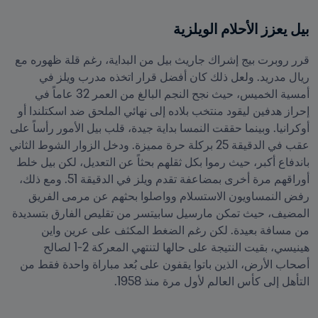
بيل يعزز الأحلام الويلزية
قرر روبرت بيج إشراك جاريث بيل من البداية، رغم قلة ظهوره مع 
ريال مدريد. ولعل ذلك كان أفضل قرار اتخذه مدرب ويلز في 
أمسية الخميس، حيث نجح النجم البالغ من العمر 32 عاماً في 
إحراز هدفين ليقود منتخب بلاده إلى نهائي الملحق ضد اسكتلندا أو 
أوكرانيا. وبينما حققت النمسا بداية جيدة، قلب بيل الأمور رأساً على 
عقب في الدقيقة 25 بركلة حرة مميزة. ودخل الزوار الشوط الثاني 
باندفاع أكبر، حيث رموا بكل ثقلهم بحثاً عن التعديل، لكن بيل خلط 
أوراقهم مرة أخرى بمضاعفة تقدم ويلز في الدقيقة 51. ومع ذلك، 
رفض النمساويون الاستسلام وواصلوا بحثهم عن مرمى الفريق 
المضيف، حيث تمكن مارسيل سابيتسر من تقليص الفارق بتسديدة 
من مسافة بعيدة. لكن رغم الضغط المكثف على عرين واين 
هينيسي، بقيت النتيجة على حالها لتنتهي المعركة 2-1 لصالح 
أصحاب الأرض، الذين باتوا يقفون على بُعد مباراة واحدة فقط من 
التأهل إلى كأس العالم لأول مرة منذ 1958. 