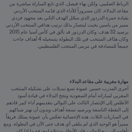
الرباط الصليبي. ولكن بهاء فيصل، الذي تابع المباراة مباشرة من 
مقاعد البدلاء، كان مسروراً للأداء الذي قدّمه المنتخب الأردني 
بقيادة حمزة الدردور الذي سجّل الهدف الثاني بعد مجهود فردي 
مميز من ياسين بخيت ليتصدّر بذلك ترتيب هدافي المنتخب الأردني 
برصيد 32 هدف. وكان الدردور قد تألق في كأس آسيا عام 2015 
وكان هدّاف المنتخب في تلك البطولة بتسجيله 4 أهداف جاءت 
جميعاً للمصادفة في مرمى المنتخب الفلسطيني.
مهارة مغربية على مقاعد البدلاء
أجرى المدرب حسين عموتة تسع تبديلات على تشكيلة المنتخب 
المغربي لمباراته أمام السعودية ونجح البدلاء في قيادة أسود 
الأطلس إلى الإنتصار الثالث على التوالي بتقديمهم أداء كبير قادهم 
إلى النقطة التاسعة وبرصيد تسعة أهداف وبدون أن تهتز شباكهم 
في المباريات الثلاث. هذه الإحصائية تعكس بأن عموتة يمتلك فريقاً 
مميزاً هو الوحيد الذي لم يتلقى أي هدف حتى الآن في البطولة. ومع 
تأهلهم إلى ربع النهائي، فإن الأنظار ستتجّه لمعرفة ما إذا كان 