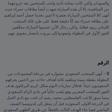
والسودان والتي كانت بمثابة تأدية واجب للمنتخبين بعد خروجهما 
من المنافسة، إلا أن هذه المباراة شهدت أيضاً بطاقات حمراء حيث 
أنهى كلا المنتخبين المباراة بعشرة لاعبين بعدما حصل أحمد إبراهيم 
على بطاقة حمراء بعد 12 دقيقة فقط على طرد قائد المنتخب 
اللبناني ربيع عطايا. ولكن رجال الأرز حسموا المباراة محقّقين 
الفوز الأول في البطولة وليعودوا إلى بيروت بانتصار معنوي مهم.
الرقم
3 
– أنهى المنتخب السعودي مشواره في مرحلة المجموعات من 
البطولة بنقطة يتيمة وبتلقيه ثلاثة أهداف جاءت من لاعبين يعرفهم 
السعوديون جيداً. فخلال مباريات اليوم سجّل كريم البرقاوي هدف 
الفوز للمنتخب المغربي وهو يلعب حالياً في نادي الرائد السعودي 
بينما سبق للاعب الفلسطيني محمد رشيد أن لعب مع نادي الجيل 
في الدرجة الأولى السعودية قبل أن ينتقل إلى إندونيسيا الصيف 
الماضي فيما جاء الهدف الثالث بالخطأ عن طريق الظهير السعودي 