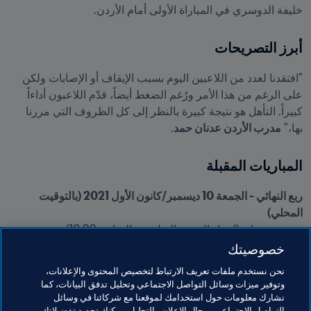
خليفة الدوسري في المباراة الأولى أمام الأردن.
أبرز التصريحات
"افتقدنا لعدد من اللاعبين اليوم بسبب الإيقاف أو الإصابات ولكن 
على الرغم من هذا الأمر ورُغم الضغط أيضاً، قدّم اللاعبون أداءاً 
كبيراً. التأهل هو نتيجة كبيرة بالنظر إلى كل الظروف التي مررنا 
بها،" 
مدرب الأردن عدنان حمد
.
المباريات المقبلة
ربع النهائي - الجمعة 10 ديسمبر/كانون الأول 2021 (بالتوقيت 
المحلي)

تونس - عمان
 (استاد المدينة التعليمية، الساعة 18:99)

قطر – الإمارات
 (استاد البيت، الساعة 22:00)
خصوصيتك
نحن نستخدم ملفات تعريف الارتباط لتخصيص المحتوى والإعلانات،
وتوفير ميزات وسائل التواصل الاجتماعي وتحليل تدفق البيانات، كما
مواضيع مرتبطة
نشارك معلومات حول استخدامك لموقعنا مع شركائنا في وسائل
التواصل الاجتماعي ومجال الإعلان والتحليل. يمكنك تحديد تفضيلاتك