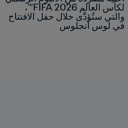
لكأس العالم 2026 FIFA™، 
والتي ستُؤدَّى خلال حفل الافتتاح 
في لوس أنجلوس