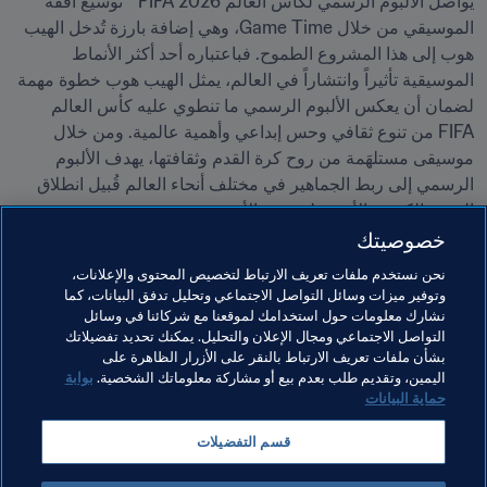
يواصل الألبوم الرسمي لكأس العالم 2026 FIFA™ توسيع أفقه 
الموسيقي من خلال Game Time، وهي إضافة بارزة تُدخل الهيب 
هوب إلى هذا المشروع الطموح. فباعتباره أحد أكثر الأنماط 
الموسيقية تأثيراً وانتشاراً في العالم، يمثل الهيب هوب خطوة مهمة 
لضمان أن يعكس الألبوم الرسمي ما تنطوي عليه كأس العالم 
FIFA من تنوع ثقافي وحس إبداعي وأهمية عالمية. ومن خلال 
موسيقى مستلهَمة من روح كرة القدم وثقافتها، يهدف الألبوم 
الرسمي إلى ربط الجماهير في مختلف أنحاء العالم قُبيل انطلاق 
الحدث الكروي الأبرز على وجه الأرض.
خصوصيتك
مواضيع مرتبطة
نحن نستخدم ملفات تعريف الارتباط لتخصيص المحتوى والإعلانات،
وتوفير ميزات وسائل التواصل الاجتماعي وتحليل تدفق البيانات، كما
نشارك معلومات حول استخدامك لموقعنا مع شركائنا في وسائل
القسم التجاري
المنظمة
كأس العالم 2026 FIFA™
التواصل الاجتماعي ومجال الإعلان والتحليل. يمكنك تحديد تفضيلاتك
بشأن ملفات تعريف الارتباط بالنقر على الأزرار الظاهرة على
Mexico
Canada
Concacaf
USA
اليمين، وتقديم طلب بعدم بيع أو مشاركة معلوماتك الشخصية.
بوابة
حماية البيانات
قسم التفضيلات