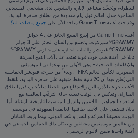
التي تُضيف مستوى جديداً من روح الحماس على الألبوم الرسمي 
للبطولة، وتُجسِّد مشاعر الإثارة والتشويق لدى مشجعي المستديرة 
الساحرة حول العالم قبل أيام معدودة من انطلاق صافرة البداية. 
وقد حت أغنية Game Time متاحة الآن على 
جميع منصات البثّ
.
أغنية Game Time من إنتاج المنتج الحائز على 4 جوائز 
GRAMMY® سيركوت، وتجمع بين الفنان الحائز على 3 جوائز 
GRAMMY® فيوتشر والفنانة الحائزة على جائزتي GRAMMY® 
تايلا في أغنية هيب هوب قوية تعتمد على آلات النفخ الجريئة 
والإيقاعات الصاخبة - وهي الأولى من نوعها في الموسيقى 
التصويرية لكأس العالم FIFA™. وبدءاً من صرخة فيوتشر الحماسية 
التي يُعلن فيها أن 20 ثانية فقط متبقية على صافرة البداية، تلتقط 
الأغنية جرعة الأدرينالين والاندفاع في اللحظات الأخيرة قبل انطلاق 
المباراة، وتعكس في الوقت نفسه حالة الترقّب العالمية مع 
استعداد الجماهير واللاعبين والدول للمناسبة التاريخية المقبلة. أما 
تايلا، فتضفي على الأغنية طاقتها العالمية المعهودة في موسيقى 
البوب، مضيفةً الحركة واللحن والبُعد الدولي، بينما يربط الفنانان 
بين عالمين موسيقيين مختلفين ويصبّان ذلك الحماس الجماعي في 
أغنية واحدة ضمن الألبوم الرسمي.