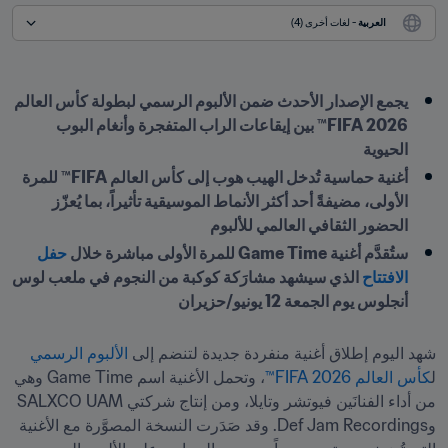
العربية
 - لغات أخرى (4)
يجمع الإصدار الأحدث ضمن الألبوم الرسمي لبطولة كأس العالم 
2026 FIFA™ بين إيقاعات الراب المتفجرة وأنغام البوب 
الحيوية
أغنية حماسية تُدخل الهيب هوب إلى كأس العالم FIFA™ للمرة 
الأولى، مضيفةً أحد أكثر الأنماط الموسيقية تأثيراً، بما يُعزّز 
الحضور الثقافي العالمي للألبوم
ستُقدَّم أغنية Game Time للمرة الأولى مباشرة خلال 
حفل 
الافتتاح
 الذي سيشهد مشارَكة كوكبة من النجوم في ملعب لوس 
أنجلوس يوم الجمعة 12 يونيو/حزيران
شهد اليوم إطلاق أغنية منفردة جديدة لتنضم إلى 
الألبوم الرسمي
ل
كأس العالم 2026 FIFA™
، وتحمل الأغنية اسم Game Time وهي 
من أداء الفنانَين فيوتشر وتايلا، ومن إنتاج شركتي SALXCO UAM 
وDef Jam Recordings. وقد صَدَرت النسخة المصوَّرة مع الأغنية 