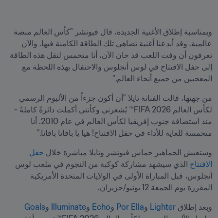
وبمناسبة إطلاق الأغنية الجديدة، قال فيوتشر "كأس العالم منصة 
عالمية. وقد أبدعنا أغنية تضاهي تلك الطاقة الكامنة فيها. والآن 
تعرفون أن وقت اللعب قد حان الآن، أنا متحمس لنقل هذه الطاقة 
إلى حفل الافتتاح في لوس أنجلوس والاحتفال بهذه اللحظة مع 
المعجبين من جميع أنحاء العالم."
من جهتها، قالت الفنانة تايلا "أن أكون جزءاً من الألبوم الرسمي 
لكأس العالم 2026 FIFA™ يُشعرني وكأنني أكملت دائرةً كاملةً - 
منذ استضافة جنوب إفريقيا لكأس العالم في عام 2010. أنا 
متحمسة للغاية للأداء في حفل الافتتاح! هيا يا بافانا بافانا."
وستعيش الجماهير حماس فيوتشر وتايلا مباشرة خلال 
حفل 
الافتتاح
 الذي سيشهد مشاركة كوكبة من النجوم في ملعب لوس 
أنجلوس، قبل المباراة الأولى في الولايات المتحدة الأمريكية 
المقررة يوم الجمعة 12 يونيو/حزيران.
وبعد إطلاق 
Lighter
 و
Por Ella
 و
Echo
 و
Illuminate
 و
Goals