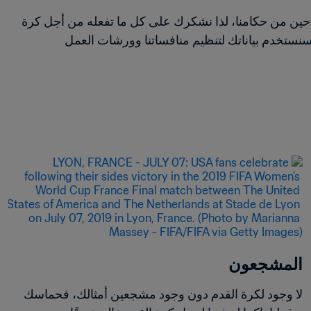
لن تُلعب مباراة لولا جهود الكادحين من حكامنا، لذا نشكرك على كل ما تفعله من أجل كرة 
القدم في جميع أنحاء العالم، وسنستخدم بياناتك لتنظيم منافساتنا وورشات العمل 
المشجعون
لا وجود لكرة القدم دون وجود مشجعين أمثالك، فحماسك 