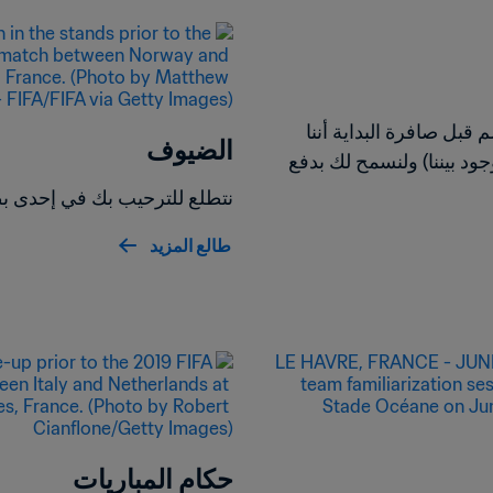
هنيئا لك، فقد اشتريت تذكرة لأحد بطولاتنا العريقة! يجب أن تعلم قبل صافرة البداية أننا 
الضيوف
نستخدم بياناتك لنوفر خدمة للعملاء ولإدارة علاقتنا (والعقد الموجود بيننا) ولنسمح لك بدفع 
نتطلع للترحيب بك في إحدى بطول
طالع المزيد
حكام المباريات