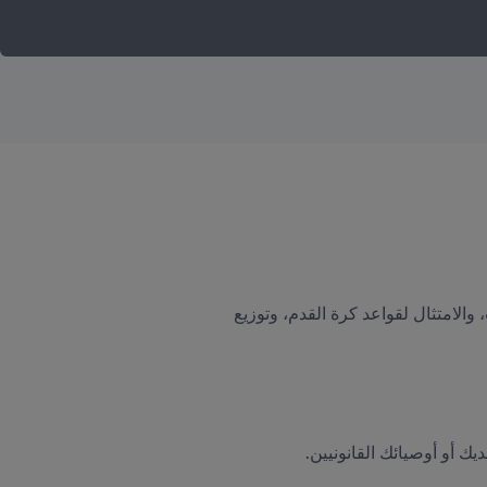
أنت مستقبل اللعبة. نستخدم بياناتك للمساهمة في الحفاظ على كرة القدم آمنة ومنفتحة، وحماية اللاعبين الشباب، والامتثال لقواعد كرة القدم، وتوزيع 
يك أو أوصيائك القانونيين.