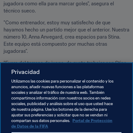
jugadora como ella para marcar goles", asegura el 
técnico sueco.
"Como entrenador, estoy muy satisfecho de que 
hayamos hecho un partido mejor que el anterior. Nuestra 
número 10, Anna Anvegard, crea espacios para Stina. 
Este equipo está compuesto por muchas otras 
jugadoras".
"Fuera del terreno de juego, da gusto trabajar con Stina, 
porque es muy humilde y muy buena persona. También 
Privacidad
muestra una gran curiosidad por encontrar formas de 
Utilizamos las cookies para personalizar el contenido y los
perfeccionar su juego. Quiere mejorar constantemente, 
anuncios, añadir nuevas funciones a las plataformas
un rasgo de su carácter que completa su personalidad y 
sociales y analizar el tráfico de nuestra web. También
su juego".
compartimos información con nuestros socios en redes
sociales, publicidad y análisis sobre el uso que usted hace
de nuestra página. Use los botones de la derecha para
ajustar sus preferencias y solicitar que no se vendan ni
Temas relacionados
compartan sus datos personales.
Portal de Protección
de Datos de la FIFA
Competiciones
Papua New Guinea
Sweden