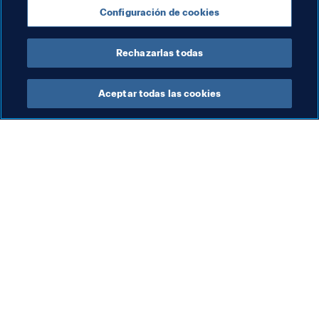
Configuración de cookies
UEFA
OFC
Rechazarlas todas
Aceptar todas las cookies
La labor de la FIFA
Visite también
Legal
Todos los temas y las 
noticias relacionadas con 
Sistema de traspasos
FIFA
Fútbol femenino
Reportes y documentos
Promoción del fútbol
Fundación FIFA
Innovación
FIFA Museum
Desarrollo del talento