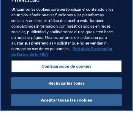
Juguemos con deportividad. Se debe presentar 
Utilizamos las cookies para personalizar el contenido y los
una denuncia al observar comportamientos 
anuncios, añadir nuevas funciones a las plataformas
sospechosos dentro o fuera del campo.
sociales y analizar el tráfico de nuestra web. También
compartimos información con nuestros socios en redes
Más información
sociales, publicidad y análisis sobre el uso que usted hace
de nuestra página. Use los botones de la derecha para
ajustar sus preferencias y solicitar que no se vendan ni
compartan sus datos personales.
Portal de Protección
de Datos de la FIFA
Configuración de cookies
Rechazarlas todas
Última actualización
:
miércoles, 1 de septiembre de 
2021, 08:07
Aceptar todas las cookies