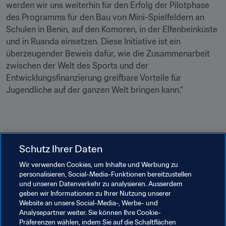
werden wir uns weiterhin für den Erfolg der Pilotphase 
des Programms für den Bau von Mini-Spielfeldern an 
Schulen in Benin, auf den Komoren, in der Elfenbeinküste 
und in Ruanda einsetzen. Diese Initiative ist ein 
überzeugender Beweis dafür, wie die Zusammenarbeit 
zwischen der Welt des Sports und der 
Entwicklungsfinanzierung greifbare Vorteile für 
Jugendliche auf der ganzen Welt bringen kann.“
Schutz Ihrer Daten
Verwandte Themen
Wir verwenden Cookies, um Inhalte und Werbung zu
personalisieren, Social-Media-Funktionen bereitzustellen
Nachhaltigkeit
Menschenrechte
und unseren Datenverkehr zu analysieren. Ausserdem
geben wir Informationen zu Ihrer Nutzung unserer
FIFA-Präsident
Organisation
Benin
CAF
Website an unsere Social-Media-, Werbe- und
Analysepartner weiter. Sie können Ihre Cookie-
Comoros
Côte d'Ivoire
Rwanda
Präferenzen wählen, indem Sie auf die Schaltflächen