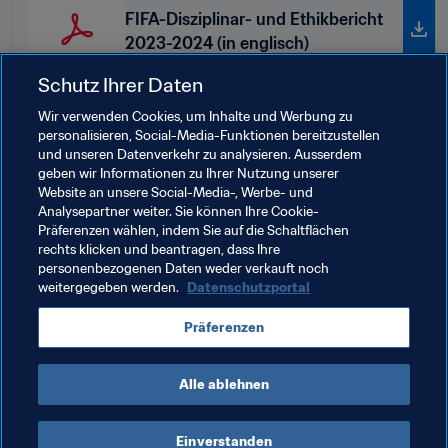
FIFA-Disziplinar- und Ethikbericht
2023-2024 (in englisch)
Schutz Ihrer Daten
Wir verwenden Cookies, um Inhalte und Werbung zu
personalisieren, Social-Media-Funktionen bereitzustellen
und unseren Datenverkehr zu analysieren. Ausserdem
Verwandte Themen
geben wir Informationen zu Ihrer Nutzung unserer
Website an unsere Social-Media-, Werbe- und
Analysepartner weiter. Sie können Ihre Cookie-
Schiedsgericht für den Sport
Rechtsorgane
Präferenzen wählen, indem Sie auf die Schaltflächen
rechts klicken und beantragen, dass Ihre
Fussballgericht
Recht
Organisation
personenbezogenen Daten weder verkauft noch
weitergegeben werden.
Datenschutzportal
Präferenzen
Alle ablehnen
Legal
Einverstanden