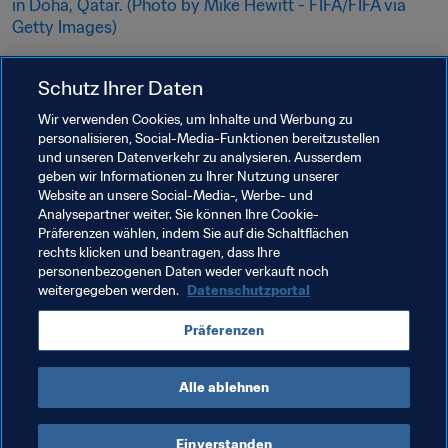
Informanten
Schutz Ihrer Daten
Fairness ist im Fussball oberstes Gebot. 
Wir verwenden Cookies, um Inhalte und Werbung zu
personalisieren, Social-Media-Funktionen bereitzustellen
Verstösse auf und neben dem Platz müssen 
und unseren Datenverkehr zu analysieren. Ausserdem
angezeigt werden.
geben wir Informationen zu Ihrer Nutzung unserer
Website an unsere Social-Media-, Werbe- und
Mehr lesen
Analysepartner weiter. Sie können Ihre Cookie-
Präferenzen wählen, indem Sie auf die Schaltflächen
rechts klicken und beantragen, dass Ihre
personenbezogenen Daten weder verkauft noch
weitergegeben werden.
Datenschutzportal
Präferenzen
Alle ablehnen
Zuletzt aktualisiert
:
Mittwoch, 19. Oktober 2022 um 
12:29
Einverstanden