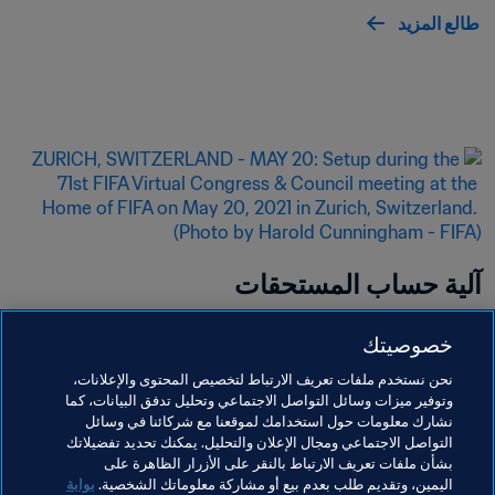
طالع المزيد
آلية حساب المستحقات
يُمكنم حساب مكافآت تأهيل اللاعبين التي قد يكون من 
خصوصيتك
حقكم الحصول عليها أو يتعيّن عليكم دفعها. هذا الحساب 
نحن نستخدم ملفات تعريف الارتباط لتخصيص المحتوى والإعلانات،
هو تقديري فقط وقد لا يشمل إجمالي المبالغ المستحقة.
وتوفير ميزات وسائل التواصل الاجتماعي وتحليل تدفق البيانات، كما
نشارك معلومات حول استخدامك لموقعنا مع شركائنا في وسائل
طالع المزيد
التواصل الاجتماعي ومجال الإعلان والتحليل. يمكنك تحديد تفضيلاتك
بشأن ملفات تعريف الارتباط بالنقر على الأزرار الظاهرة على
اليمين، وتقديم طلب بعدم بيع أو مشاركة معلوماتك الشخصية.
بوابة