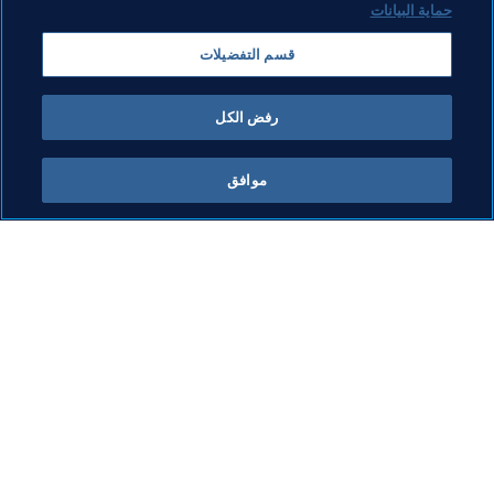
حماية البيانات
قسم التفضيلات
رفض الكل
آخر تحديث
:
الخميس، 10 يوليو 2025 في 02:36 م
موافق
ما يقوم به FIFA
كل الأخبار
الشؤون القانونية
كل الأخبار
نظام الانتقالات
التقارير والوثائق
كرة القدم للسيدات
مؤسسة FIFA
تطوير كرة القدم
FIFA Museum
الابتكار
الوظائف