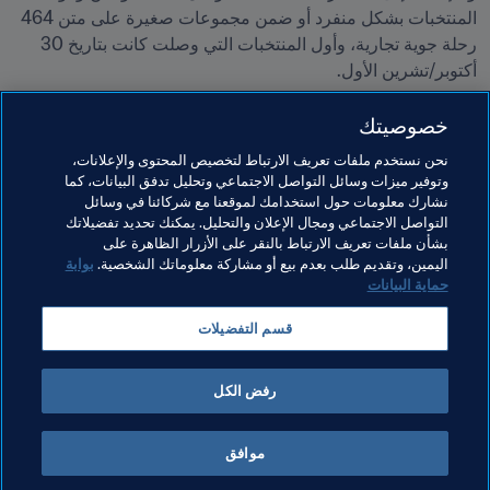
المنتخبات بشكل منفرد أو ضمن مجموعات صغيرة على متن 464 
رحلة جوية تجارية، وأول المنتخبات التي وصلت كانت بتاريخ 30 
خصوصيتك
6832 حقيبة رافقت المنتخبات وممثليهم إلى قطر، وهو ما يُشير 
إلى حجم الترتيبات المرتبطة باستقبال المنتخبات في كأس العالم 
نحن نستخدم ملفات تعريف الارتباط لتخصيص المحتوى والإعلانات،
FIFA، أما اليوم الأكثر ازدحاماً بالواصلين فقد كان 18 نوفمبر/
وتوفير ميزات وسائل التواصل الاجتماعي وتحليل تدفق البيانات، كما
تشرين الثاني، إذ حطّت طائرات 12 منتخباً في الدوحة قبل انتقالهم 
نشارك معلومات حول استخدامك لموقعنا مع شركائنا في وسائل
التواصل الاجتماعي ومجال الإعلان والتحليل. يمكنك تحديد تفضيلاتك
إلى مقرات إقامتهم الرسمية.

بشأن ملفات تعريف الارتباط بالنقر على الأزرار الظاهرة على
اليمين، وتقديم طلب بعدم بيع أو مشاركة معلوماتك الشخصية.
بوابة
حماية البيانات
مواضيع مرتبطة
قسم التفضيلات
كأس العالم FIFA قطر ٢٠٢٢™
رفض الكل
موافق