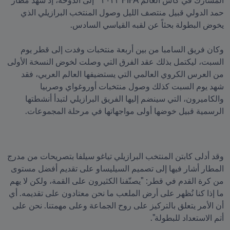
المشارك في كأس العالم FIFA ٢٠٢٢™ إلى الدوحة، إذ شهد مطار 
حمد الدولي قبيل منتصف الليل وصول المنتخب البرازيلي الذي 
وكان فريق السامبا من بين أربعة منتخبات وفدت إلى قطر يوم 
السبت، ليكتمل بذلك عقد الفرق التي وصلت لخوض النسخة الأولى 
من العرس الكروي العالمي التي يستضيفها العالم العربي، فقد 
شهد يوم السبت كذلك وصول منتخبات أوروغواي وصربيا 
والكاميرون، التي سينضم إليها الفريق البرازيلي لتبدأ أنشطتها 
الرسمية قبيل خوضها أولى مواجهاتها في مرحلة المجموعات. 
وقد أدلى كابتن المنتخب البرازيلي تياغو سيلفا بتصريحات من مدرج 
المطار أشار فيها إلى تصميم السيليساو على تقديم أفضل مستوى 
من كرة القدم في قطر: "يصنّفنا الكثيرون على القمة، ولكن لا يهم 
ما إذا كنا نُظهر على أرض الملعب ما نحن معتادون على تقديمه. أي 
أن الأمر يتعلق بالتركيز على روح الجماعة وعلى مهمتنا. نحن على 