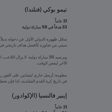
تيمو بوكي (فنلندا)
33 هدفاً في 98 مباراة دولية

في تاريخ كرة القدم الفنلندية، لذا فإن تحط

إينير فالنسيا (الإكوادور)