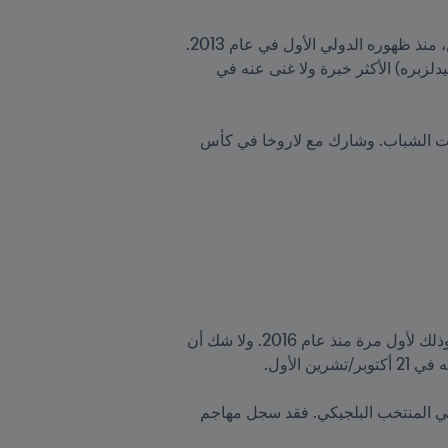
تألق نسوي، الذي كان يلعب في مركز الظهير الأيمن، لكنه قادر على اللعب أيضاً في وسط الميدان وعلى الجناحين، منذ ظهوره الدولي الأول في عام 2013. 
كما يعدّ اللاعب، البالغ من العمر 32 عاماً، الذي لعب خصوصاً في الدوري الإسباني (مايوركا) والدوري الإنجليزي (ميدلزبره) الأكثر خبرة ولا غنى عنه في 
معلومة: قبل الدفاع عن ألوان غينيا الاستوائية، البلد الذي يتحدر منه والده، مثّل إميليانو نسوي أسبانيا في جميع فئات الشباب. وشارك مع لاروخا في كأس 
مُنيت بلجيكا، التي خاضت هذا الأسبوع دوري الأمم الأوروبية UEFA، بهزيمتين متتاليتين ضد فرنسا ثم ضد إيطاليا، وذلك لأول مرة منذ عام 2016. ولا شك أن 
من ناحية أخرى، إذا كان هناك مركز أول بعيد كل البعد عن التهديد، فهو مركز روميلو لوكاكو في ترتيب أفضل هدافي المنتخب البلجيكي. فقد سجل مهاجم 