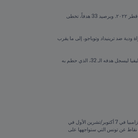
سجل إينير فالنسيا ثنائية ضد بوليفيا في الجولة 11 من تصفيات أمريكا الجنوبية المؤهلة إلى كأس العالم قطر FIFA قطر ٢٠٢٢. وبرصيد 33 هدفاً، تخطى 
واحتاج فالنسيا، الذي عادل رقم ديلجادو القياسي في 14 نوفمبر/تشرين الثاني 2019 إثر توقيعه على ثنائية في مباراة ودية ضد ترينيداد وتوباجو، إلى ما يقرب 
معلومة: على الرغم من أنه تأخر من هزّ الشباك مرة أخرى، إلا أن فالنسيا احتاج لدقيقتين فقط في المباراة ضد بوليفيا ليسجل هدفه الـ 32، الذي حطم به 
يساهم كابتن غينيا الاستوائية، إميليو نسوي، الذي سجل هدفاً في مباراة منتخب بلاده التي انتهت بالفوز (2-0) على زامبيا في 7 أكتوبر/تشرين الأول في 
الطريق إلى قطر ٢٠٢٢، بشكل كبير في مسيرة غينيا الاستوائية المظفرة في التصفيات الحالية، حيث تفصلها ثلاث نقاط عن تونس التي ستواجهها على 