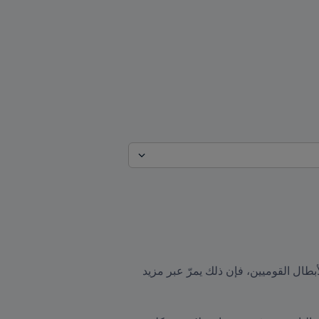
لا شك أن الهدف الأكبر هو قيادة منتخبات بلادهم إلى نهائيات كأس العالم FIFA قطر ٢٠٢٢، ولكن بالنسبة لهؤلاء الأبطال القوميين، فإن ذلك يمرّ عبر مزيد 