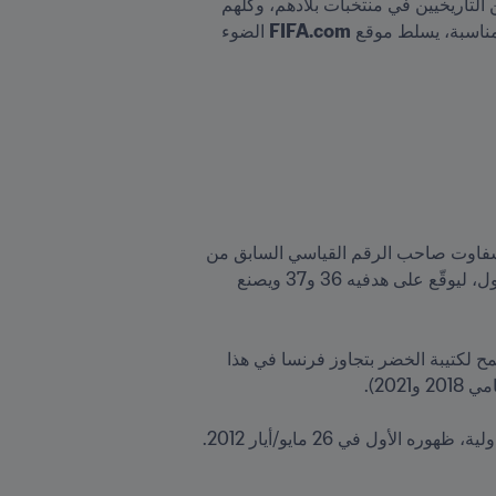
كريستيانو رونالدو، وتيمو بوكي، وإينر فالنسيا، وإسلام سليماني، وروميلو لوكاكو، وإيميليو نسوي هم أفضل الهدافين التاريخيين في منتخبات بلادهم، وكلهم 
لمناسبة، يسلط موقع 
FIFA.com
 الضوء 
تخطى إسلام سليماني، هداف التصفيات الأفريقية الحالية المؤهلة إلى قطر ٢٠٢٢ برصيد 6 أهداف، عبد الحفيظ تاسفاوت صاحب الرقم القياسي السابق من 
حيث عدد الأهداف المسجلة مع منتخب الجزائر، وذلك بعد أن سجل ثنائية في مرمى النيجر في 8 أكتوبر/تشرين الأول، ليوقّع على هدفيه 36 و37 ويصنع 
ومن رقم قياسي إلى آخر. إذ يواصل منتخب بلاده تسجيل سلسلة رائعة من 31 مباراة دون هزيمة، وهي سلسلة تسمح لكتيبة الخضر بتجاوز فرنسا في هذا 
معلومة: النيجر خصم بارز في مسيرة سليماني. فضد هذا الفريق، سجل المهاجم الجزائري، الذي خاض 77 مباراة دولية، ظهوره الأول في 26 مايو/أيار 2012. 