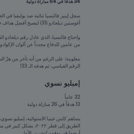
34 هدفاً في 64 مباراة دولية
الرقم القياسي، ثم هدفه الـ 33!

إميليو نسوي