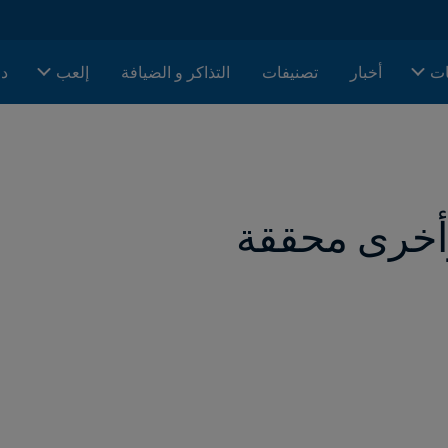
ات
أخبار
تصنيفات
التذاكر و الضيافة
إلعب
دا
أخرى محققة