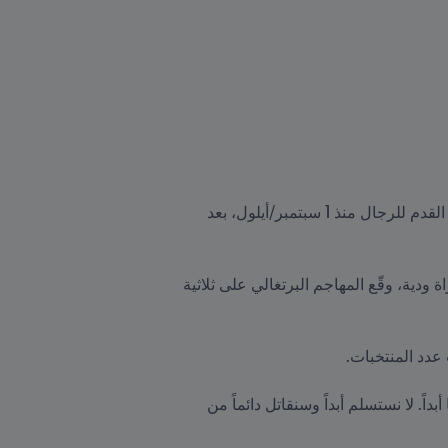
النجم البرتغالي لا يحتل صدارة ترتيب الهدافين البرتغاليين فحسب، بل أصبح أيضاً أفضل هداف دولي في تاريخ كرة القدم للرجال منذ 1 سبتمبر/أيلول، بعد 
ويواصل كريستيانو رونالدو، في سنّ الـ 36، تحطيم الأرقام القياسية وصنع التاريخ. فبعد أن هزّ شباك قطر في مباراة ودية، وقّع المهاجم البرتغالي على ثلاثية 
التصريحات: "تعهدت بأنني سأبحث دائماً عن المزيد. إنه جزء من شخصيتي وشخصيتنا كفريق؛ فنحن لا نشعر بالرضا أبداً. لا نستسلم أبداً وسنقاتل دائماً من 