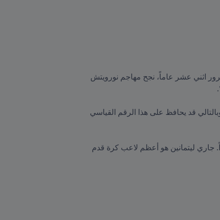
سجّل ظهوره الدولي الأول عن دخوله بديلاً للأسطورة، جاري ليتمانين، في فبراير/شباط 2009 ضد اليابان. وبعد مرور اثني عشر عاماً، نجح مهاجم نورويتش 
وبرصيد 98 مباراة دولية، لا يزال اللاعب، البالغ من العمر 31 عاماً، بعيداً عن 132 مباراة دولية التي بلغها ليتمانين، وبالتالي قد يحافظ على هذا الرقم القياسي 
معلومة: أرسل جاري ليتمانين على الفور رسالة تهنئة إلى مواطنه الذي رد أمام الميكروفون: "بالطبع، أنا فخور جداً. جاري ليتمانين هو أعظم لاعب كرة قدم 