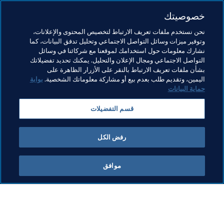
الشريك الرسمي لتقنية الدفع لأنشطة FIFA حول العالم. 
خصوصيتك
ستحتفظ Visa بحقوق حصرية في فئة خدمات الدفع حتى 
نحن نستخدم ملفات تعريف الارتباط لتخصيص المحتوى والإعلانات،
عام 2022.
وتوفير ميزات وسائل التواصل الاجتماعي وتحليل تدفق البيانات، كما
نشارك معلومات حول استخدامك لموقعنا مع شركائنا في وسائل
طالع المزيد
التواصل الاجتماعي ومجال الإعلان والتحليل. يمكنك تحديد تفضيلاتك
بشأن ملفات تعريف الارتباط بالنقر على الأزرار الظاهرة على
اليمين، وتقديم طلب بعدم بيع أو مشاركة معلوماتك الشخصية.
بوابة
حماية البيانات
قسم التفضيلات
رفض الكل
آخر تحديث
:
الاثنين، 29 أبريل 2024 في 03:18 م
موافق