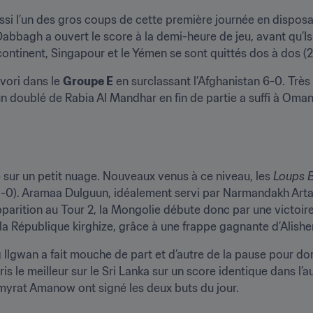
éussi l’un des gros coups de cette première journée en disposa
abbagh a ouvert le score à la demi-heure de jeu, avant qu’Is
continent, Singapour et le Yémen se sont quittés dos à dos (2
vori dans le 
Groupe E
 en surclassant l’Afghanistan 6-0. Très 
 un doublé de Rabia Al Mandhar en fin de partie a suffi à Oman 
e sur un petit nuage. Nouveaux venus à ce niveau, les 
Loups 
-0). Aramaa Dulguun, idéalement servi par Narmandakh Artag, 
pparition au Tour 2, la Mongolie débute donc par une victoir
 à la République kirghize, grâce à une frappe gagnante d’Alis
g Ilgwan a fait mouche de part et d’autre de la pause pour don
is le meilleur sur le Sri Lanka sur un score identique dans l’
myrat Amanow ont signé les deux buts du jour.