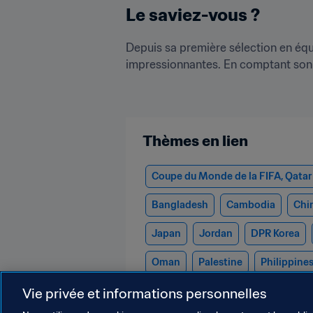
Le saviez-vous ?
Depuis sa première sélection en équi
impressionnantes. En comptant son ré
Thèmes en lien
Coupe du Monde de la FIFA, Qatar
Bangladesh
Cambodia
Chi
Japan
Jordan
DPR Korea
Oman
Palestine
Philippine
United Arab Emirates
Uzbekist
Vie privée et informations personnelles