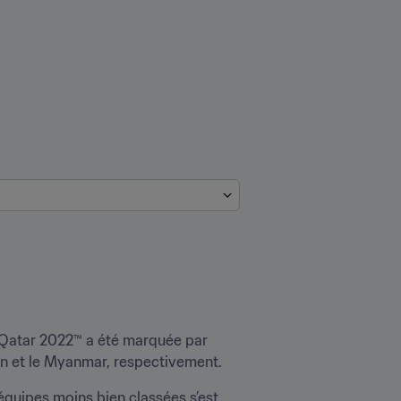
 Qatar 2022™ a été marquée par 
tan et le Myanmar, respectivement.
équipes moins bien classées s’est 