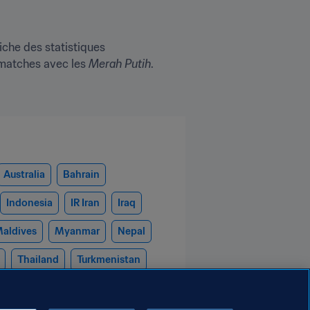
che des statistiques 
 matches avec les 
Merah Putih
.
Australia
Bahrain
Indonesia
IR Iran
Iraq
aldives
Myanmar
Nepal
Thailand
Turkmenistan