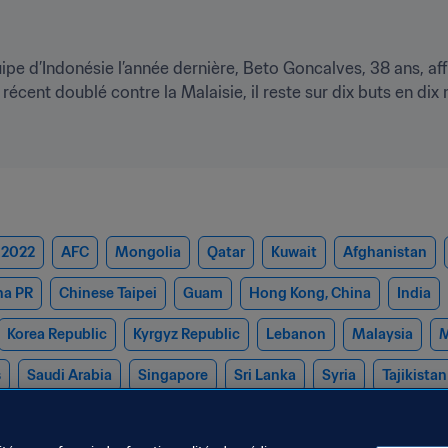
pe d’Indonésie l’année dernière, Beto Goncalves, 38 ans, affi
cent doublé contre la Malaisie, il reste sur dix buts en dix
 2022
AFC
Mongolia
Qatar
Kuwait
Afghanistan
na PR
Chinese Taipei
Guam
Hong Kong, China
India
Korea Republic
Kyrgyz Republic
Lebanon
Malaysia
M
s
Saudi Arabia
Singapore
Sri Lanka
Syria
Tajikistan
an
Vietnam
Yemen