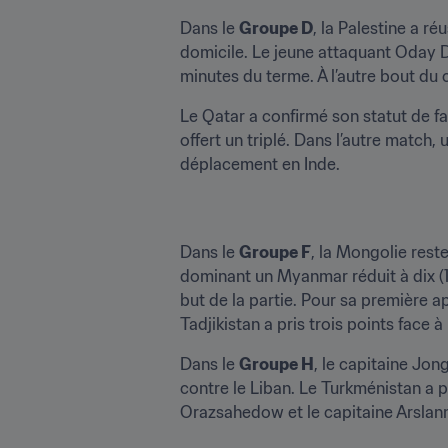
Dans le 
Groupe D
, la Palestine a r
domicile. Le jeune attaquant Oday D
minutes du terme. À l’autre bout du 
Le Qatar a confirmé son statut de fa
offert un triplé. Dans l’autre match,
déplacement en Inde.
Dans le 
Groupe F
, la Mongolie rest
dominant un Myanmar réduit à dix (1
but de la partie. Pour sa première a
Tadjikistan a pris trois points face
Dans le 
Groupe H
, le capitaine Jon
contre le Liban. Le Turkménistan a pr
Orazsahedow et le capitaine Arslan