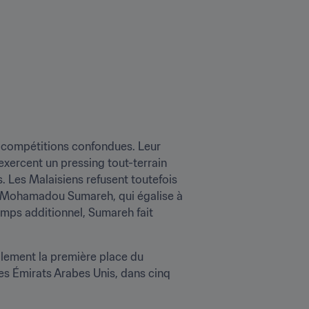
es compétitions confondues. Leur 
exercent un pressing tout-terrain 
 Les Malaisiens refusent toutefois 
 à Mohamadou Sumareh, qui égalise à 
mps additionnel, Sumareh fait 
La Thaïlande et le Viêt-Nam s’étant séparés sur un nul vierge à Rangsit, la Malaisie occupe actuellement la première place du 
es Émirats Arabes Unis, dans cinq 