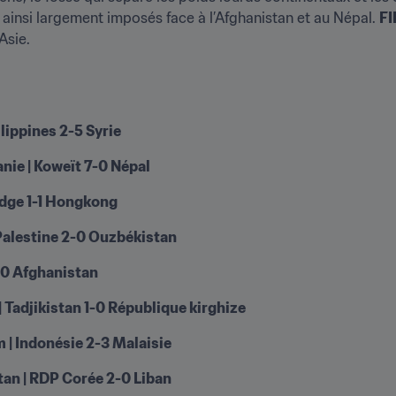
nt ainsi largement imposés face à l’Afghanistan et au Népal. 
FI
Asie.
lippines 2-5 Syrie
anie | Koweït 7-0 Népal
odge 1-1 Hongkong
Palestine 2-0 Ouzbékistan
6-0 Afghanistan
 Tadjikistan 1-0 République kirghize
 | Indonésie 2-3 Malaisie
an | RDP Corée 2-0 Liban