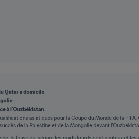
du Qatar à domicile
golie
ace à l’Ouzbékistan
ualifications asiatiques pour la Coupe du Monde de la FIFA,
es succès de la Palestine et de la Mongolie devant l’Ouzbékis
he, le fossé qui sépare les poids lourds continentaux et les 