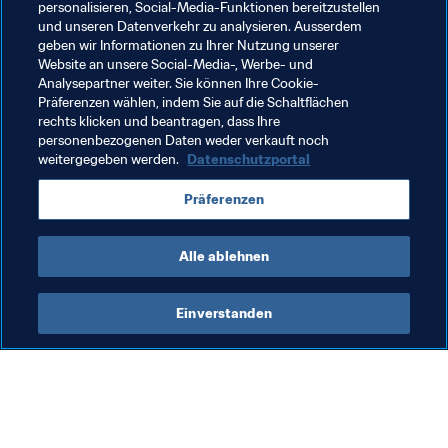
personalisieren, Social-Media-Funktionen bereitzustellen
und unseren Datenverkehr zu analysieren. Ausserdem
Organisation
Organisation
geben wir Informationen zu Ihrer Nutzung unserer
Website an unsere Social-Media-, Werbe- und
FIFA Frauen-Weltmeisterschaft Australien & 
Analysepartner weiter. Sie können Ihre Cookie-
Neuseeland 2023™
Präferenzen wählen, indem Sie auf die Schaltflächen
rechts klicken und beantragen, dass Ihre
Australia
AFC
New Zealand
OFC
personenbezogenen Daten weder verkauft noch
weitergegeben werden.
Datenschutzportal
Colombia
CONMEBOL
China PR
USA
Präferenzen
Concacaf
Nigeria
CAF
South Africa
Alle ablehnen
Einverstanden
Was die FIFA macht
Besuchen Sie auch