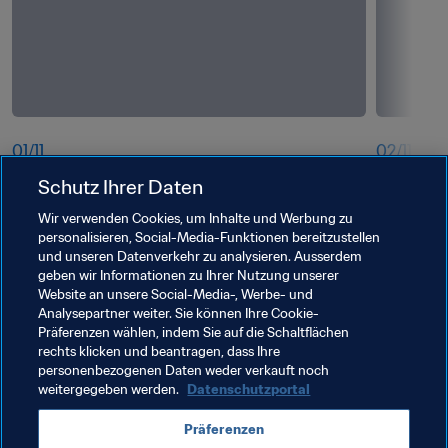
01
/
11
02
/
11
Schutz Ihrer Daten
BudX FIFA Fan Festival™ London
BudX FIFA
Wir verwenden Cookies, um Inhalte und Werbung zu
personalisieren, Social-Media-Funktionen bereitzustellen
und unseren Datenverkehr zu analysieren. Ausserdem
geben wir Informationen zu Ihrer Nutzung unserer
Website an unsere Social-Media-, Werbe- und
Analysepartner weiter. Sie können Ihre Cookie-
Präferenzen wählen, indem Sie auf die Schaltflächen
rechts klicken und beantragen, dass Ihre
personenbezogenen Daten weder verkauft noch
weitergegeben werden.
Datenschutzportal
Präferenzen