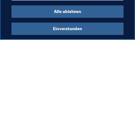
Alle ablehnen
Zuletzt aktualisiert
:
Dienstag, 15. Oktober 2024 um 
12:39
Einverstanden
Was die FIFA macht
Besuchen Sie auch
Legal
Alle Nachrichten und 
Themen
Transfersystem
Berichte und 
Frauenfussball
Dokumente
Fussballförderung
FIFA-Stiftung
Innovation
FIFA Museum
Talentförderung
Stellen & Karriere
Organisation von Turnieren