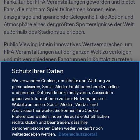
Fankultur bei FIFA-Veranstaltungen geworden und bietet 
Fans, die nicht am Spiel teilnehmen können, eine 
einzigartige und spannende Gelegenheit, die Action und 
Atmosphäre eines der größten Sportereignisse der Welt 
außerhalb des Stadions zu erleben.
Public Viewing ist ein innovatives Wertversprechen, um 
FIFA-Veranstaltungen auf der ganzen Welt zu verfolgen 
und mit verschiedenen Fangruppen in Kontakt zu treten.
Schutz Ihrer Daten
Die Public-Viewing-Plattform für die bahnbrechende 
FIFA Fussball-Weltmeisterschaft 2026™ ist jetzt live. 
Wir verwenden Cookies, um Inhalte und Werbung zu
Diese Plattform vereinfacht das Verfahren zur 
personalisieren, Social-Media-Funktionen bereitzustellen
und unseren Datenverkehr zu analysieren. Ausserdem
Beantragung von Public-Viewing-Lizenzen für die erste 
geben wir Informationen zu Ihrer Nutzung unserer
FIFA Fussball-Weltmeisterschaft™ mit 48 Mannschaften, 
Website an unsere Social-Media-, Werbe- und
die vom 11. Juni bis 19. Juli 2026 in Kanada, Mexiko und 
Analysepartner weiter. Sie können Ihre Cookie-
den Vereinigten Staaten ausgetragen wird.
Präferenzen wählen, indem Sie auf die Schaltflächen
rechts klicken und beantragen, dass Ihre
personenbezogenen Daten weder verkauft noch
Weitere Informationen finden Sie unter: 
weitergegeben werden.
Datenschutzportal
https://publicviewing.fifa.org