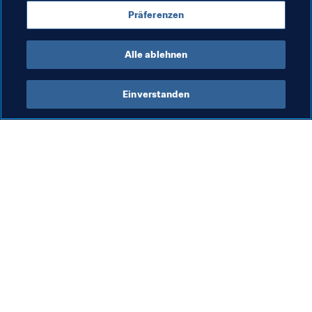
Präferenzen
Alle ablehnen
Zuletzt aktualisiert
:
Freitag, 19. Dezember 2025 um 
10:21
Einverstanden
Was die FIFA macht
Besuchen Sie auch
Legal
Alle Nachrichten und 
Themen
Transfersystem
Berichte und 
Frauenfussball
Dokumente
Fussballförderung
FIFA-Stiftung
Innovation
FIFA Museum
Talentförderung