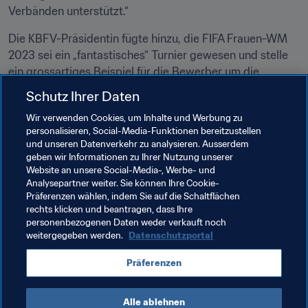
Verbänden unterstützt.“ 
Die KBFV-Präsidentin fügte hinzu, die FIFA Frauen-WM 
2023 sei ein „fantastisches“ Turnier gewesen und stelle 
ein grossartiges Beispiel für die Bewerber um die 
nächste Auflage des Turniers dar.
Schutz Ihrer Daten
Wir verwenden Cookies, um Inhalte und Werbung zu
Verwandte Themen
personalisieren, Social-Media-Funktionen bereitzustellen
und unseren Datenverkehr zu analysieren. Ausserdem
geben wir Informationen zu Ihrer Nutzung unserer
Frauenfussball
FIFA-Präsident
Website an unsere Social-Media-, Werbe- und
Analysepartner weiter. Sie können Ihre Cookie-
Mitgliedsverbände
Organisation
Präferenzen wählen, indem Sie auf die Schaltflächen
rechts klicken und beantragen, dass Ihre
Organisation
Belgium
UEFA
personenbezogenen Daten weder verkauft noch
weitergegeben werden.
Datenschutzportal
Präferenzen
Alle ablehnen