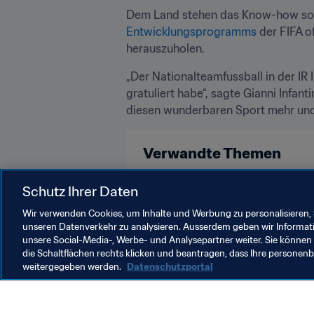
Dem Land stehen das Know-how sow
Entwicklungsprogramms
 der FIFA o
herauszuholen.
„Der Nationalteamfussball in der IR 
gratuliert habe“, sagte Gianni Infant
diesen wunderbaren Sport mehr und 
Verwandte Themen
Frauenfussball
FIFA-Präsident
Schutz Ihrer Daten
Wir verwenden Cookies, um Inhalte und Werbung zu personalisieren, 
unseren Datenverkehr zu analysieren. Ausserdem geben wir Informat
unsere Social-Media-, Werbe- und Analysepartner weiter. Sie können 
die Schaltflächen rechts klicken und beantragen, dass Ihre persone
weitergegeben werden.
Datenschutzportal