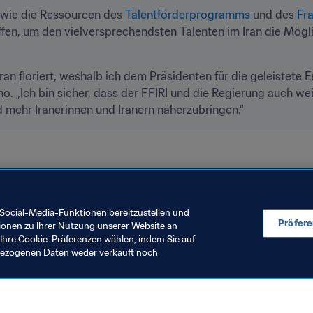
ie die Ressourcen des 
Talentförderprogramms
 und des 
Fra
ffen, um den vielversprechendsten Talenten im Iran die Mögli
Iran floriert, weshalb ich dem Präsidenten für die geleistete 
ino. „Ich bin sicher, dass der FFIRI und die Regierung auch we
mehr Iranerinnen und Iranern näherzubringen.“
Organisation
Organisation
IR Iran
AFC
Social-Media-Funktionen bereitzustellen und
Präfer
ionen zu Ihrer Nutzung unserer Website an
Ihre Cookie-Präferenzen wählen, indem Sie auf
nbezogenen Daten weder verkauft noch