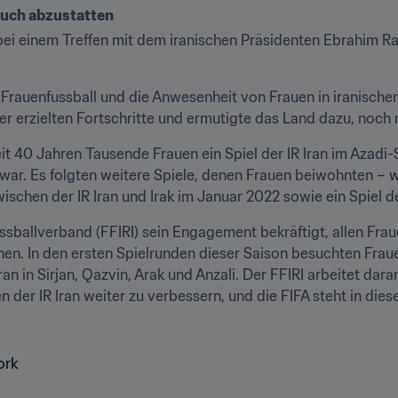
esuch abzustatten
bei einem Treffen mit dem iranischen Präsidenten Ebrahim Rais
rauenfussball und die Anwesenheit von Frauen in iranischen F
er erzielten Fortschritte und ermutigte das Land dazu, noc
it 40 Jahren Tausende Frauen ein Spiel der IR Iran im Azadi
r. Es folgten weitere Spiele, denen Frauen beiwohnten – wie
ischen der IR Iran und Irak im Januar 2022 sowie ein Spiel d
ussballverband (FFIRI) sein Engagement bekräftigt, allen Frau
hen. In den ersten Spielrunden dieser Saison besuchten Fraue
n in Sirjan, Qazvin, Arak und Anzali. Der FFIRI arbeitet dara
 der IR Iran weiter zu verbessern, und die FIFA steht in die