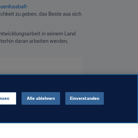
uenfussball-
chkeit zu geben, das Beste aus sich 
Entwicklungsarbeit in seinem Land 
iterhin daran arbeiten werden, 
enzen
Alle ablehnen
Einverstanden