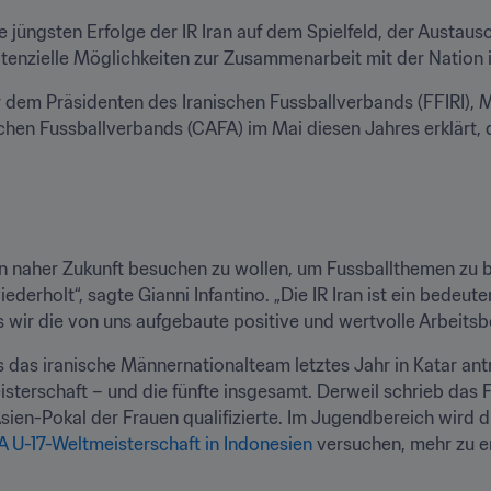
üngsten Erfolge der IR Iran auf dem Spielfeld, der Austaus
enzielle Möglichkeiten zur Zusammenarbeit mit der Nation i
dem Präsidenten des Iranischen Fussballverbands (FFIRI), Meh
chen Fussballverbands (CAFA) im Mai diesen Jahres erklärt,
ran in naher Zukunft besuchen zu wollen, um Fussballthemen z
ederholt“, sagte Gianni Infantino. „Die IR Iran ist ein bedeut
ss wir die von uns aufgebaute positive und wertvolle Arbeitsb
 Als das iranische Männernationalteam letztes Jahr in Katar antr
isterschaft – und die fünfte insgesamt. Derweil schrieb das 
sien-Pokal der Frauen qualifizierte. Im Jugendbereich wird d
A U-17-Weltmeisterschaft in Indonesien
 versuchen, mehr zu er