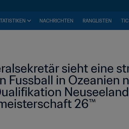
STATISTIKEN
NACHRICHTEN
RANGLISTEN
TIC
alsekretär sieht eine st
n Fussball in Ozeanien n
ualifikation Neuseelands
meisterschaft 26™