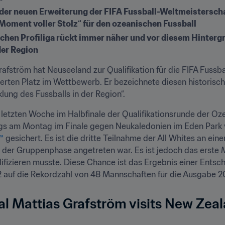
n der neuen Erweiterung der FIFA Fussball-Weltmeisterscha
Moment voller Stolz“ für den ozeanischen Fussball
chen Profiliga rückt immer näher und vor diesem Hintergr
der Region
fström hat Neuseeland zur Qualifikation für die FIFA Fussbal
erten Platz im Wettbewerb. Er bezeichnete diesen historische
lung des Fussballs in der Region“.
r letzten Woche im Halbfinale der Qualifikationsrunde der Oz
™
 gesichert. Es ist die dritte Teilnahme der All Whites an ein
er Gruppenphase angetreten war. Es ist jedoch das erste Ma
lifizieren musste. Diese Chance ist das Ergebnis einer Entsc
2 auf die Rekordzahl von 48 Mannschaften für die Ausgabe 2
al Mattias Grafström visits New Zea