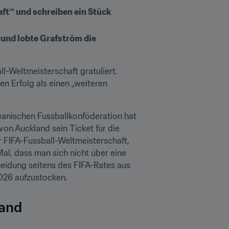
ft™ und schreiben ein Stück 
und lobte Grafström die 
l-Weltmeisterschaft gratuliert. 
n Erfolg als einen „weiteren 
eanischen Fussballkonföderation hat 
sich Neuseeland dank eines 3:0-Siegs am Montag im Finale gegen Neukaledonien im Eden Park von Auckland sein Ticket für die 
er FIFA-Fussball-Weltmeisterschaft, 
l, dass man sich nicht über eine 
heidung seitens des FIFA-Rates aus 
026 aufzustocken.
land