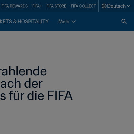
Deutsch
FIFA REWARDS
FIFA+
FIFA STORE
FIFA COLLECT
KETS & HOSPITALITY
Mehr
rahlende 
ach der 
 für die FIFA 