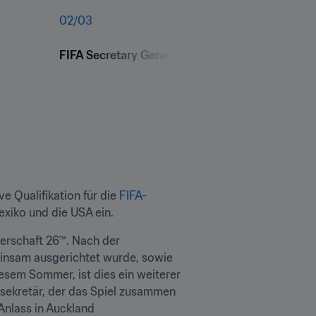
02
/
03
FIFA Secretary General Mattias Grafström visit
e Qualifikation für die 
FIFA-
exiko und die USA ein. 
erschaft 26™. Nach der 
insam ausgerichtet wurde, sowie 
esem Sommer, ist dies ein weiterer 
lsekretär, der das Spiel zusammen 
nlass in Auckland 