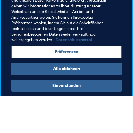
und unseren Datenverkehr zu analysieren. Ausserdem
Verwandte Themen
geben wir Informationen zu Ihrer Nutzung unserer
Website an unsere Social-Media-, Werbe- und
Analysepartner weiter. Sie können Ihre Cookie-
FIFA-Präsident
Organisation
Organisation
Präferenzen wählen, indem Sie auf die Schaltflächen
rechts klicken und beantragen, dass Ihre
USA
Concacaf
personenbezogenen Daten weder verkauft noch
weitergegeben werden.
Datenschutzportal
Präferenzen
Alle ablehnen
FIFA Klub-Weltmeisterschaft 2025™ 
Einverstanden