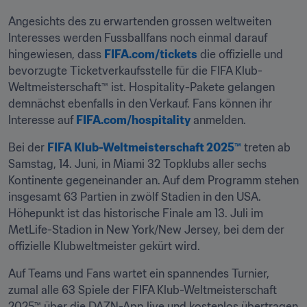
Angesichts des zu erwartenden grossen weltweiten 
Interesses werden Fussballfans noch einmal darauf 
hingewiesen, dass 
FIFA.com/tickets
 die offizielle und 
bevorzugte Ticketverkaufsstelle für die FIFA Klub-
Weltmeisterschaft™ ist. Hospitality-Pakete gelangen 
demnächst ebenfalls in den Verkauf. Fans können ihr 
Interesse auf 
FIFA.com/hospitality
 anmelden.
Bei der 
FIFA Klub-Weltmeisterschaft 2025™
 treten ab 
Samstag, 14. Juni, in Miami 32 Topklubs aller sechs 
Kontinente gegeneinander an. Auf dem Programm stehen 
insgesamt 63 Partien in zwölf Stadien in den USA. 
Höhepunkt ist das historische Finale am 13. Juli im 
MetLife-Stadion in New York/New Jersey, bei dem der 
offizielle Klubweltmeister gekürt wird.
Auf Teams und Fans wartet ein spannendes Turnier, 
zumal alle 63 Spiele der FIFA Klub-Weltmeisterschaft 
2025™ über die DAZN-App live und kostenlos übertragen 