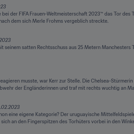
023
te bei der FIFA Frauen-Weltmeisterschaft 2023™ das Tor des T
 nach dem sich Merle Frohms vergeblich streckte.
it seinem satten Rechtsschuss aus 25 Metern Manchesters To
reagieren musste, war Kerr zur Stelle. Die Chelsea-Stürmerin 
Abwehr der Engländerinnen und traf mit rechts wuchtig an Ma
6.02.2023
on eine eigene Kategorie? Der uruguayische Mittelfeldspieler
 sich an den Fingerspitzen des Torhüters vorbei in den Winke