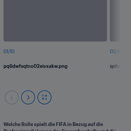
01
/
10
02
/
10
pq6dwfsqtno02eivxakw.png
qsfanilr
Welche Rolle spielt die FIFA in Bezug auf die 