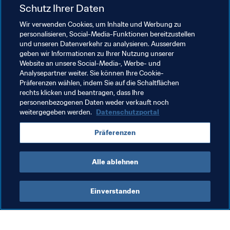
Schutz Ihrer Daten
Wenn wir über Spitzenfussball sprechen, ist es wichtig, 
für die Spielerinnen erstklassiges Personal zur Verfügung 
Wir verwenden Cookies, um Inhalte und Werbung zu
zu haben, vor allem, wenn es um das Wohlergehen der 
personalisieren, Social-Media-Funktionen bereitzustellen
und unseren Datenverkehr zu analysieren. Ausserdem
Spielerinnen geht, um ihr Wohlbefinden und natürlich 
geben wir Informationen zu Ihrer Nutzung unserer
auch um ihre Gesundheit. Im Männerfussball sind solche 
Website an unsere Social-Media-, Werbe- und
Spezialisten inzwischen die Norm. Männliche Spieler auf 
Analysepartner weiter. Sie können Ihre Cookie-
Spitzenniveau erwarten, dass ihnen diese Unterstützung 
Präferenzen wählen, indem Sie auf die Schaltflächen
rechts klicken und beantragen, dass Ihre
angeboten wird. Meiner Ansicht nach sollte es im 
personenbezogenen Daten weder verkauft noch
Frauenfussball nicht anders sein. Wir wollen ja, dass 
weitergegeben werden.
Datenschutzportal
unsere Spielerinnen die besten Möglichkeiten haben, auf 
dem Spielfeld gute Leistungen zu bringen, und um das zu 
Präferenzen
erreichen, müssen wir ihnen auch optimale 
Rahmenbedingungen bieten, um erfolgreich zu sein.
Alle ablehnen
Einverstanden