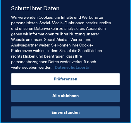
Argentinien mit der WM in Katar geschafft.“ 
Schutz Ihrer Daten
Wir verwenden Cookies, um Inhalte und Werbung zu
Verwandte Themen
personalisieren, Social-Media-Funktionen bereitzustellen
und unseren Datenverkehr zu analysieren. Ausserdem
geben wir Informationen zu Ihrer Nutzung unserer
Organisation
FIFA-Legenden
Website an unsere Social-Media-, Werbe- und
Analysepartner weiter. Sie können Ihre Cookie-
FIFA Fussball-Weltmeisterschaft Katar 2022™
Präferenzen wählen, indem Sie auf die Schaltflächen
rechts klicken und beantragen, dass Ihre
Argentina
CONMEBOL
personenbezogenen Daten weder verkauft noch
weitergegeben werden.
Datenschutzportal
Präferenzen
Alle ablehnen
Argentinien
Einverstanden