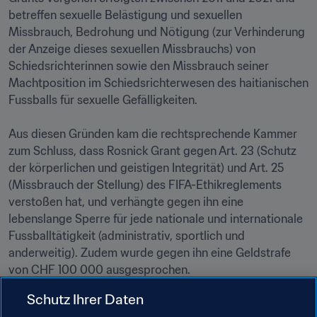
betreffen sexuelle Belästigung und sexuellen 
Missbrauch, Bedrohung und Nötigung (zur Verhinderung 
der Anzeige dieses sexuellen Missbrauchs) von 
Schiedsrichterinnen sowie den Missbrauch seiner 
Machtposition im Schiedsrichterwesen des haitianischen 
Fussballs für sexuelle Gefälligkeiten. 

Aus diesen Gründen kam die rechtsprechende Kammer 
zum Schluss, dass Rosnick Grant gegen Art. 23 (Schutz 
der körperlichen und geistigen Integrität) und Art. 25 
(Missbrauch der Stellung) des FIFA-Ethikreglements 
verstoßen hat, und verhängte gegen ihn eine 
lebenslange Sperre für jede nationale und internationale 
Fussballtätigkeit (administrativ, sportlich und 
anderweitig). Zudem wurde gegen ihn eine Geldstrafe 
von CHF 100 000 ausgesprochen.

Schutz Ihrer Daten
Der am 22. Juli 2021 gefällte Entscheid wurde Rosnick 