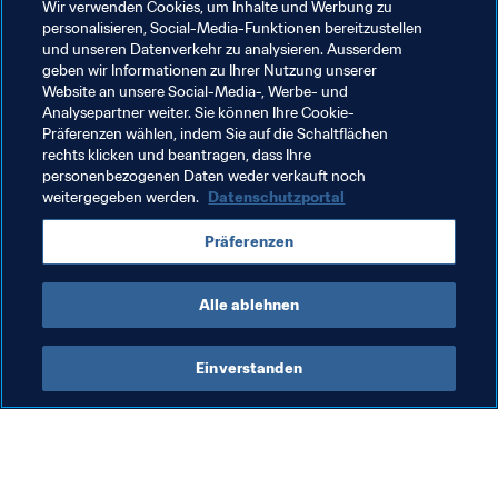
Grant heute mit Inkrafttreten der Sperre mitgeteilt. 
Wir verwenden Cookies, um Inhalte und Werbung zu
personalisieren, Social-Media-Funktionen bereitzustellen
Gemäß Art. 78 Abs. 2 des FIFA-Ethikreglements wird ihm 
und unseren Datenverkehr zu analysieren. Ausserdem
die vollständige Ausfertigung des begründeten 
geben wir Informationen zu Ihrer Nutzung unserer
Entscheids binnen der nächsten 60 Tage zugestellt und 
Website an unsere Social-Media-, Werbe- und
anschließend auf
 legal.fifa.com
 veröffentlicht.

Analysepartner weiter. Sie können Ihre Cookie-
Präferenzen wählen, indem Sie auf die Schaltflächen
rechts klicken und beantragen, dass Ihre
personenbezogenen Daten weder verkauft noch
weitergegeben werden.
Datenschutzportal
Verwandte Themen
Präferenzen
Recht
Organisation
Alle ablehnen
Einverstanden