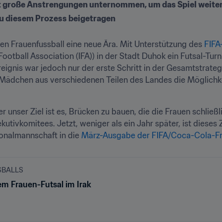
t große Anstrengungen unternommen, um das Spiel weite
 zu diesem Prozess beigetragen
hen Frauenfussball eine neue Ära. Mit Unterstützung des
 FIF
Football Association (IFA)) in der Stadt Duhok ein Futsal-Turn
ignis war jedoch nur der erste Schritt in der Gesamtstrategi
Mädchen aus verschiedenen Teilen des Landes die Möglichkei
unser Ziel ist es, Brücken zu bauen, die die Frauen schließli
utivkomitees. Jetzt, weniger als ein Jahr später, ist dieses Zi
nalmannschaft in die 
März-Ausgabe der FIFA/Coca-Cola-Fr
SBALLS
em Frauen-Futsal im Irak