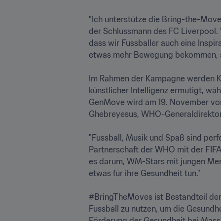
"Ich unterstütze die Bring-the-Moves
der Schlussmann des FC Liverpool. "
dass wir Fussballer auch eine Inspir
etwas mehr Bewegung bekommen, sind 
Im Rahmen der Kampagne werden Kind
künstlicher Intelligenz ermutigt, wä
GenMove wird am 19. November von 
Ghebreyesus, WHO-Generaldirektor, anl
"Fussball, Musik und Spaß sind perf
Partnerschaft der WHO mit der FIF
es darum, WM-Stars mit jungen Mens
etwas für ihre Gesundheit tun."

#BringTheMoves ist Bestandteil der
Fussball zu nutzen, um die Gesundhei
Förderung der Gesundheit bei Mass