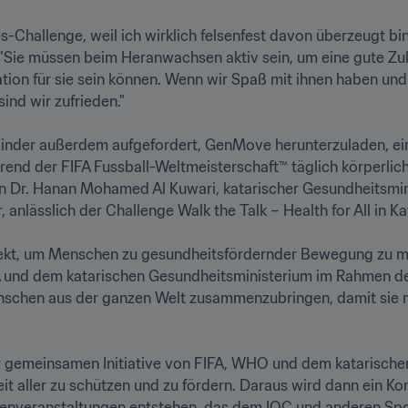
-Challenge, weil ich wirklich felsenfest davon überzeugt bin,
Sie müssen beim Heranwachsen aktiv sein, um eine gute Zukun
ation für sie sein können. Wenn wir Spaß mit ihnen haben und
wir zufrieden."

er außerdem aufgefordert, GenMove herunterzuladen, eine 
hrend der FIFA Fussball-Weltmeisterschaft™ täglich körperlich 
Dr. Hanan Mohamed Al Kuwari, katarischer Gesundheitsmini
ässlich der Challenge Walk the Talk – Health for All in Katar 
ekt, um Menschen zu gesundheitsfördernder Bewegung zu moti
A und dem katarischen Gesundheitsministerium im Rahmen d
chen aus der ganzen Welt zusammenzubringen, damit sie mit
 gemeinsamen Initiative von FIFA, WHO und dem katarischen
t aller zu schützen und zu fördern. Daraus wird dann ein Kon
enveranstaltungen entstehen, das dem IOC und anderen Spor