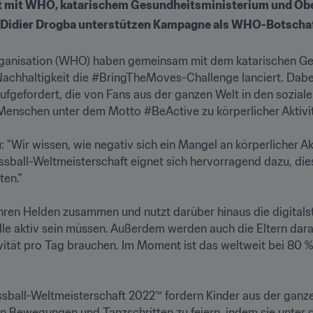
mit WHO, katarischem Gesundheitsministerium und Obe
nd Didier Drogba unterstützen Kampagne als WHO-Botscha
rganisation (WHO) haben gemeinsam mit dem katarischen Ge
achhaltigkeit die #BringTheMoves-Challenge lanciert. Dabei 
ufgefordert, die von Fans aus der ganzen Welt in den sozial
schen unter dem Motto #BeActive zu körperlicher Aktivität 
: "Wir wissen, wie negativ sich ein Mangel an körperlicher Ak
ssball-Weltmeisterschaft eignet sich hervorragend dazu, dies
" 

ihren Helden zusammen und nutzt darüber hinaus die digitalst
alle aktiv sein müssen. Außerdem werden auch die Eltern da
ivität pro Tag brauchen. Im Moment ist das weltweit bei 80 
ssball-Weltmeisterschaft 2022™ fordern Kinder aus der ganze
n Bewegungen und Tanzschritten zu feiern, indem sie unte