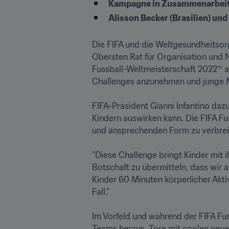
Kampagne in Zusammenarbeit 
Alisson Becker (Brasilien) u
Die FIFA und die Weltgesundheitso
Obersten Rat für Organisation und N
Fussball-Weltmeisterschaft 2022™ a
Challenges anzunehmen und junge Men
FIFA-Präsident Gianni Infantino dazu
Kindern auswirken kann. Die FIFA Fu
und ansprechenden Form zu verbreiten.
"Diese Challenge bringt Kinder mit 
Botschaft zu übermitteln, dass wir 
Kinder 60 Minuten körperlicher Akt
Fall."

Im Vorfeld und während der FIFA Fu
Teams heraus, Tore mit coolen neue