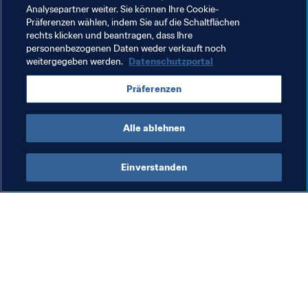
Verwandte Themen
Analysepartner weiter. Sie können Ihre Cookie-
Präferenzen wählen, indem Sie auf die Schaltflächen
rechts klicken und beantragen, dass Ihre
FIFA-Präsident
Mitgliedsverbände
personenbezogenen Daten weder verkauft noch
weitergegeben werden.
Datenschutzportal
Organisation
Organisation
Indonesia
Präferenzen
AFC
Alle ablehnen
Einverstanden
Was die FIFA macht
Besuchen Sie auch
Legal
Alle Nachrichten und 
Themen
Transfersystem