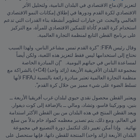
لتعزيز الإدماج الاقتصادي في البلدان النامية، ولتحليل الأثر 
الاقتصادي لكرة القدم ودورها في إطلاق إمكانات النمو الاقتصادي 
العالمي والبحث عن خيارات لتطوير أنشطة بناء القدرات التي تدعم 
استخدام كرة القدم كأداة للتمكين الاقتصادي للمرأة، مع التركيز 
على برنامج القطن التابع لمنظمة التجارة العالمية.
وقال رئيس FIFA: "كرة القدم تمس مشاعر الناس، ولهذا السبب 
نحتاج إلى استخدامها ليس فقط لتعزيز هذه اللعبة، ولكن أيضاً 
لمساعدة الناس في حياتهم اليومية.   "إن المبادرة الخاصة 
بمجموعة البلدان الأفريقية الأربعة (زائد واحد) (C4+) بالشراكة مع 
منظمة التجارة العالمية تعتبر مبادرة رائعة بالنسبة لـFIFA لأنها 
تسلط الضوء على شيء مميز من خلال كرة القدم".
ويعتبر القطن محصول نقدي حيوي لبلدان غرب أفريقيا الأربعة ــ 
بنين، وبوركينا فاسو، وتشاد، ومالي ــ بالإضافة إلى كوت ديفوار.   
ويعد القطن المنتج في هذه البلدان من بين القطن الأكثر استدامة 
في العالم، ومع ذلك، يتم تصدير معظمه كمواد خام بدلاً من سلع 
نهائية.   وإذا أمكن تغيير ذلك لتكتمل دورة التصنيع في مجموعة 
البلدان الأربعة (زائد واحد) المنتجة للقطن ذاتها، فإنها ستحصل على 