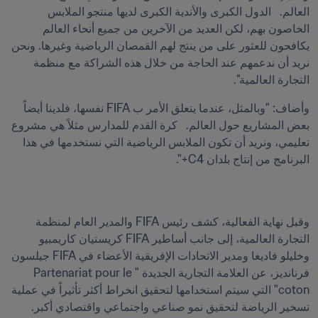
العالم.   الدول الكبرى والأندية الكبرى لديها منتجو الملابس 
الخاصون بهم، لكن العديد من الآخرين من جميع أنحاء العالم 
يكافحون للعثور على من ينتج لهم القمصان الرياضية وغيرها. ونحن 
نريد أن ندعمهم عند الحاجة من خلال هذه الشراكة مع منظمة 
التجارة العالمية". 
وأضاف: "وبالمثل، عندما يتعلق الأمر ب FIFA نفسها، فلدينا أيضاً 
بعض المشاريع حول العالم.   كرة القدم للمدارس مثلاً هي مشروع 
تعليمي، ونريد أن تكون الملابس الرياضية التي نستخدمها في هذا 
البرنامج من إنتاج بلدان C4+".  
وقبل نهاية الفعالية، كشف رئيس FIFA والمدير العام لمنظمة 
التجارة العالمية، إلى جانب أساطير FIFA كريستيان كاريمبيو 
وخليلو فاديغا ومدير الاتحادات الإفريقية الأعضاء في FIFA جيلسون 
فرنانديز، عن العلامة التجارية الجديدة "Partenariat pour le 
coton" التي سيتم استخدامها لتحقيق انخراط أكثر تأثيراً في عملية 
تسخير الرياضة لتحقيق نمو صناعي واجتماعي واقتصادي أكبر.