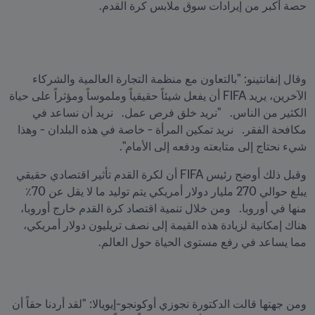
حصة أكبر من إيرادات سوق ملابس كرة القدم.  
وقال إنفانتينو: "بالتعاون مع منظمة التجارة العالمية والشركاء 
الآخرين، يريد FIFA أن يفعل شيئاً حقيقياً وملموساً ومؤثراً على حياة 
الكثير من الناس.   "نريد خلق فرص عمل.   نريد أن نساعد في 
مكافحة الفقر.   نريد تمكين المرأة - خاصة في هذه البلدان - وهذا 
شيء نحتاج إلى متابعته ودفعه إلى الأمام".
وقبل ذلك أوضح رئيس FIFA أن لكرة القدم تأثير اقتصادي حقيقي 
يبلغ حوالي 270 مليار دولار أمريكي يتم توليد ما لا يقل عن 70٪ 
منها في أوروبا.   ومن خلال تنمية اقتصاد كرة القدم خارج أوروبا، 
هناك إمكانية لزيادة هذه القيمة إلى نصف تريليون دولار أمريكي، 
مما يساعد في رفع مستوى الحياة حول العالم.  
ومن جهتها قالت الدكتورة نجوزي أوكونجو-إيويالا: "لقد أردنا حقاً أن 