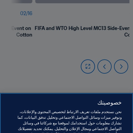
02
/
16
0
ide-Event on 
FIFA and WTO High Level MC13 Side-Event 
Cotton
Cot
مواضيع مرتبطة
خصوصيتك
نحن نستخدم ملفات تعريف الارتباط لتخصيص المحتوى والإعلانات،
الرئيس
المنظمة
المنظمة
وتوفير ميزات وسائل التواصل الاجتماعي وتحليل تدفق البيانات، كما
نشارك معلومات حول استخدامك لموقعنا مع شركائنا في وسائل
CAF
Benin
AFC
United Arab Emirates
التواصل الاجتماعي ومجال الإعلان والتحليل. يمكنك تحديد تفضيلاتك