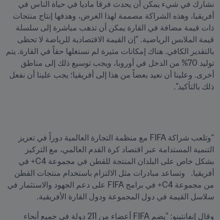
نشارك في شيء يمكن أن يحدث فرقاً مادياً في حياة الناس في 
أفريقيا، وهذه الشراكة مصممة لهذا الغرض، وهدفها إنتاج منتجات 
ذات قيمة مضافة في القارة يمكن أن تذهب مباشرة إلى سلسلة 
قيمة الملابس الرياضية. "إن القيمة الاقتصادية للرياضة لا تحظى 
بالتقدير الكافي. هناك إمكانات مثيرة لم نستغلها حقاً في القارة. يتم 
توليد 70% من الدخل في أوروبا، ويجب توسيع ذلك إلى مناطق 
أخرى. وعلينا أن نعيد بعضاً من هذا إلى أفريقيا؛ يجب علينا أن نفعل 
ذلك بالتأكيد".  
“وتلعب شراكة FIFA مع منظمة التجارة العالمية دوراً في تعزيز 
التنمية المستدامة عبر اقتصاد كرة القدم العالمي، مع التركيز 
بشكل خاص على البلدان المنتجة للقطن في مجموعة C4+ في 
أفريقيا.   وتساعد مبادرات مثل الالتزام باستخدام منتجات القطن 
من مجموعة C4+ في برامج FIFA على دعم الجهود والاستثمار في 
سلاسل القيمة في دول المجموعة ودول القارة الأفريقية.  
وقال إنفانتينو: "يضم FIFA أعضاء من 211 دولة في جميع أنحاء 