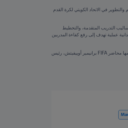
اختتمت في الإمارات المرحلة الخامسة والأخيرة من برنامج تقييم معلمي المدربين FIFA، بحضور مدير إدارة التعليم والتطوير في الاتحاد الكويتي لكرة القدم 
وتضمنت الدورة عدداً من المحاور النظرية والتطبيقية التي تركز على الجوانب الفنية الحديثة في كرة القدم، مثل أساليب التدريب المتقدمة، والتخطيط 
وإدارة المباريات، وتحليل الأداء، وإدارة الفرق، إضافة إلى الجوانب البدنية والنفسية للاعبين، إلى جانب تطبيقات ميدانية عملية تهدف إلى رفع كفاءة المدربين 
وتزامناً مع هذه الدورة، أُقيمت ورشة عمل بمشاركة 40 مدرباً من الحاصلين على الرخصة التدريبية (A)، والتي قدّمها محاضر FIFA برانيمير أوييفيتش، رئيس 
Mau