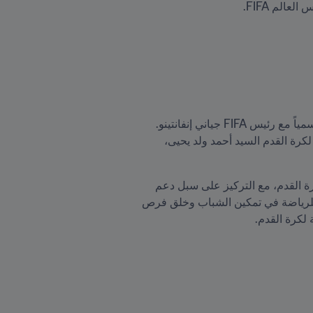
الم FIFA.
عقد معالي وزير تمكين الشباب والتشغيل والرياضة والخدمة المدنية لموريتانيا السيد محمد عبد الله لولي، لقاءًا رسمياً مع رئيس FIFA جياني إنفانتينو. 
وجرى اللقاء بحضور كل من سفير موريتانيا لدى المملكة المغربية السيد أحمد ولد باهيه، ورئيس الاتحاد الموريتاني لكرة القدم السيد أحمد ولد يحيى، 
وتم خلال اللقاء استعراض علاقات التعاون القائمة بين قطاع الرياضة وFIFA، بالشراكة مع الاتحادية الموريتانية لكرة القدم، مع التركيز على سبل دعم 
وتطوير البنى التحتية الرياضية في موريتانيا وتعزيز المشاريع الكروية الوطنية. كما ناقش الجانبان الدور المحوري للرياضة في تمكين الشباب وخلق فرص 
لكرة القدم.