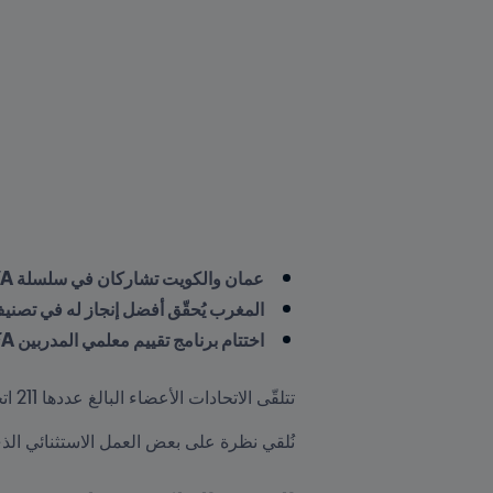
عمان والكويت تشاركان في سلسلة FIFA™ لعام 2026
المغرب يُحقّق أفضل إنجاز له في تصنيف FIFA/Coca-Cola العا
اختتام برنامج تقييم معلمي المدربين FIFA في الإمارات
تتلقّى الاتحادات الأعضاء البالغ عددها 211 اتحاداً دعماً مالياً ولوجستياً من FIFA عبر برامج مختلفة.
نُلقي نظرة على بعض العمل الاستثنائي الذي قامت به الاتحادات الأعضاء لدى FIFA خلال