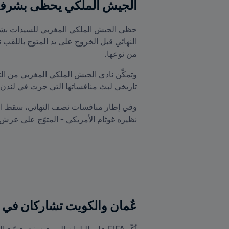
الجيش الملكي يحظى بشرف المشاركة في ا
من نوعها.
تاريخي لبث منافساتها التي جرت في لندن
نظيره غوثام الأمريكي - المتوّج على عرش أ
عٌمان والكويت تشاركان في سلسلة FIFA™