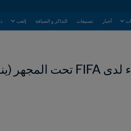
ات
أخبار
تصنيفات
التذاكر و الضيافة
إلعب
دا