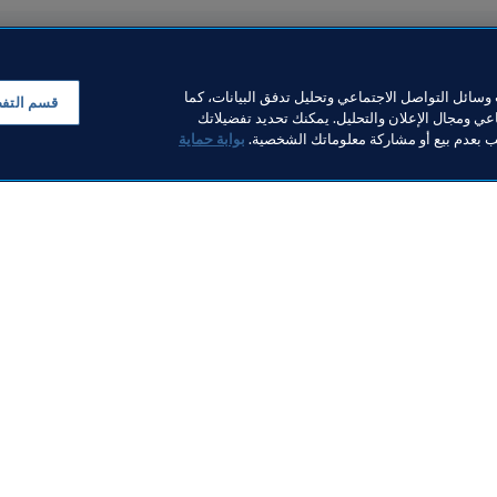
سائل التواصل الاجتماعي وتحليل تدفق البيانات، كما
قسم التف
ي ومجال الإعلان والتحليل. يمكنك تحديد تفضيلاتك
لب بعدم بيع أو مشاركة معلوماتك الشخصية.
بوابة حماية
ة القدم للسيدات
المنظمة
وير كرة القدم للسيدات
قيادة IFA
ليو/تموز 2026)
وإيجابياً في الع
الرباط
5 أغسطس 2026