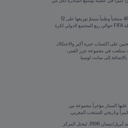
أكّد FIFA على البلدان المستضيفة وتوزّع المنتخبات على المجموعات لسلسة FIFA™ لعام 2026، محققاً بذلك إنجازاً كبيراً في عملية توسيع المبادرة لكلّ من 
 عن النسخة الموسّعة في نوفمبر/تشرين الثاني 2025، ستتضمّن سلسة FIFA™ لعام 2026 مشاركة 48 منتخباً وطنياً سيتمّ توزيعها على 12 
مجموعة من أربع منتخبات أثناء فترة المباريات الدولية الممتدة بين مارس/آذار وأبريل/نيسان، إذ يشارك في سلسلة FIFA حوالي ربع المجتمع الدولي لكرة 
ومن بين المنتخبات المشاركة هناك منتخبين عربيين، ويتعلق الأمر بكل من عُمان والكويت، ما سيساعد هذين المنتخبين على اكتساب خبرة أكبر والاحتكاك 
مع منتخبات من قارات أخرى تحسباً للاستحقاقات القادمة التي تنتظر المنتخبين العٌماني والكويتي، علما أن الكويت ستلعب في مجموعة جزر القمر، 
باعتبارها أول مسابقة دولية على صعيد منتخبات الرجال في العام الجديد، أفرزت كأس الأمم الأفريقية التي أُسدل عليها الستار مؤخراً مجموعة من 
بيراً وتاريخي للمنتخب المغربي.
المغرب (المركز 8، +3) أفضل مركز في تاريخه، حيث عاد إلى قائمة العشرة الأوائل للمرة الأولى منذ أبريل/نيسان 1998، ليحتل المركز 