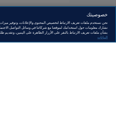
خصوصيتك
نحن نستخدم ملفات تعريف الارتباط لتخصيص المحتوى والإعلانات، وتوفير ميزات و
نشارك معلومات حول استخدامك لموقعنا مع شركائنا في وسائل التواصل الاجتماع
الاتحادات الأعضاء
بشأن ملفات تعريف الارتباط بالنقر على الأزرار الظاهرة على اليمين، وتقديم ط
البيانات
الاتحادات الأعضاء
كر
الاتحادات الأعضاء
تط
(يو
6 أغسطس 2026