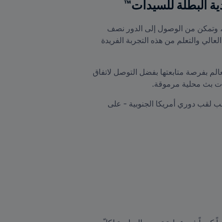
حظي الجيش الملكي المغربي للسيدات بشرف المشاركة في أول نسخة من كأس FIFA للأندية البطلة للسيدات™، وتمكن من الوصول إلى الدور نصف 
النهائي قبل الخروج على يد المتوج باللقب نادي آرسنال الإنجليزي، وهو ما سمح للمغربيات بالاحتكاك مع المستوى العالي والتعلم من هذه التجربة الفريدة 
وتمكّن نادي الجيش الملكي المغربي من التغلب على ووهان والتقدّم للمرحلة التالية التي حظيت الجماهير حول العالم بفرصة متابعتها بفضل التوصل لاتفاق 
ات بث محلية مرموقة.
وفي إطار منافسات نصف النهائي، سقط النادي المغربي أمام نادي آرسنال للسيدات، بينما تغلّب كورينثيانز - صاحب لقب دوري أمريكا الجنوبية - على 