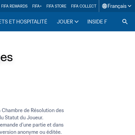
Français
FIFA REWARDS
FIFA+
FIFA STORE
FIFA COLLECT
ETS ET HOSPITALITÉ
JOUER
INSIDE FIFA
ges
a Chambre de Résolution des 
u Statut du Joueur. 
demande d’une partie et dans 
ne version anonyme ou éditée.