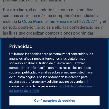
posibilidades de comercialización.
Por otro lado, el calendario fija como mínimo diez 
semanas entre una máxima competición mundialista, 
incluida la 
Copa Mundial Femenina de la FIFA 2027™
, y el 
periodo posterior. Gracias a ello, las confederaciones y 
las ligas que organizan competiciones podrán dar 
prioridad al descanso de las jugadoras inmediatamente 
después de sus compromisos internacionales. 
Privacidad
Utilizamos las cookies para personalizar el contenido y los
anuncios, añadir nuevas funciones a las plataformas
Temas relacionados
sociales y analizar el tráfico de nuestra web. También
compartimos información con nuestros socios en redes
sociales, publicidad y análisis sobre el uso que usted hace
Fútbol Femenino
Organización
Organización
de nuestra página. Use los botones de la derecha para
ajustar sus preferencias y solicitar que no se vendan ni
Consejo de la FIFA
compartan sus datos personales.
Portal de Protección
de Datos de la FIFA
Configuración de cookies