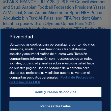
Privacidad
Utilizamos las cookies para personalizar el contenido y los
anuncios, añadir nuevas funciones a las plataformas
Presidente de la FIFA
sociales y analizar el tráfico de nuestra web. También
Gianni Infantino se reúne en París con el
compartimos información con nuestros socios en redes
sociales, publicidad y análisis sobre el uso que usted hace
ministro de Deportes saudí y el
de nuestra página. Use los botones de la derecha para
presidente de la Federación de Fútbol de
ajustar sus preferencias y solicitar que no se vendan ni
compartan sus datos personales.
Portal de Protección
29 jul 2024
Arabia Saudí
de Datos de la FIFA
Configuración de cookies
Cargar más
Rechazarlas todas