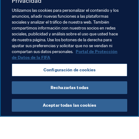
Privacidad
Utilizamos las cookies para personalizar el contenido y los
anuncios, añadir nuevas funciones a las plataformas
Temas relacionados
sociales y analizar el tráfico de nuestra web. También
compartimos información con nuestros socios en redes
sociales, publicidad y análisis sobre el uso que usted hace
Organización
Organización
USA
de nuestra página. Use los botones de la derecha para
ajustar sus preferencias y solicitar que no se vendan ni
Concacaf
England
UEFA
compartan sus datos personales.
Portal de Protección
de Datos de la FIFA
Configuración de cookies
Rechazarlas todas
Mundial de Clubes FIFA 2025™
Aceptar todas las cookies