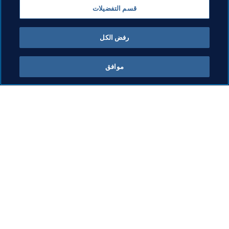
قسم التفضيلات
Concacaf
رفض الكل
موافق
ما يقوم به FIFA
كل الأخبار
الشؤون القانونية
كل الأخبار
نظام الانتقالات
التقارير والوثائق
كرة القدم للسيدات
مؤسسة FIFA
تطوير كرة القدم
FIFA Museum
الابتكار
الوظائف
تطوير المواهب