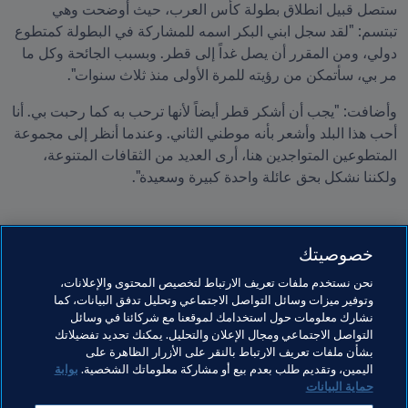
ستصل قبيل انطلاق بطولة كأس العرب، حيث أوضحت وهي 
تبتسم: "لقد سجل ابني البكر اسمه للمشاركة في البطولة كمتطوع 
دولي، ومن المقرر أن يصل غداً إلى قطر. وبسبب الجائحة وكل ما 
مر بي، سأتمكن من رؤيته للمرة الأولى منذ ثلاث سنوات".
وأضافت: "يجب أن أشكر قطر أيضاً لأنها ترحب به كما رحبت بي. أنا 
أحب هذا البلد وأشعر بأنه موطني الثاني. وعندما أنظر إلى مجموعة 
المتطوعين المتواجدين هنا، أرى العديد من الثقافات المتنوعة، 
ولكننا نشكل بحق عائلة واحدة كبيرة وسعيدة".

خصوصيتك
نحن نستخدم ملفات تعريف الارتباط لتخصيص المحتوى والإعلانات،
وتوفير ميزات وسائل التواصل الاجتماعي وتحليل تدفق البيانات، كما
مواضيع مرتبطة
نشارك معلومات حول استخدامك لموقعنا مع شركائنا في وسائل
التواصل الاجتماعي ومجال الإعلان والتحليل. يمكنك تحديد تفضيلاتك
بشأن ملفات تعريف الارتباط بالنقر على الأزرار الظاهرة على
المتطوعون
كأس العرب FIFA قطر ٢٠٢١™
Qatar
اليمين، وتقديم طلب بعدم بيع أو مشاركة معلوماتك الشخصية.
بوابة
حماية البيانات
Canada
Pakistan
CAF
Zimbabwe
AFC