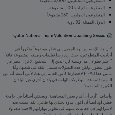
المتطوعون المختارون: 5,000 متطوعاً
المتطوعات الإناث: 1,100 متطوعة
المتطوعون الدوليون: 250 متطوعاً
الدول الممثلة: 92 دولة 
كان هذا الإحساس برد الجميل إلى قطر موضوعاً متكرراً في 
أحاديث المتطوعين، حيث ردد رضا تعليقات زميلته المتطوعة قائلاً: 
"أعتبر تطوعي هذا وسيلة لرد الدين إلى المجتمع. لا تزال قطر في 
طور التطور، ولكن هذه البطولات ستبني الثقة في شعبها. وأنا 
ممتن حقاً لـFIFA لإحضارها كأس العالم إلى هنا، لأنني أعتقد أنه من 
المهم إقامة هذه البطولات الهامة في بلدان أخرى غير البلدان 
الكبيرة المتقدمة".
وأضاف: "أريد أن أقدم بعض المساهمة، وبصفتي أستاذاً في جامعة 
قطر، أود أيضاً أن أكون قدوة يحتذي بها طلابي. لقد عملت بجد 
لإشراكهم في فعاليات تسهم في تطوير مهاراتهم الاجتماعية، ولا 
شك بان التطوع طريقة رائعة للقيام بذلك".