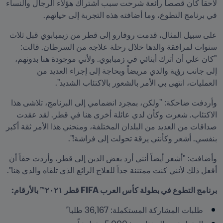
لاحقاً كان قصصاً رائعة شرحت سبب اشتراك هؤلاء الرجال والنساء 
في برنامج التطوع، وما أضافته هذه التجربة إلى حياتهم.
على سبيل المثال، قدمت روفارو إلى قطر من زيمبابوي قبل ثلاث 
سنوات لمرافقة والدها خلال رحلة علاجه من السرطان. قالت: 
"كان علي أن أترك أبنائي في زمبابوي. ولأني موجودة هنا بدونهم، 
إلى جانب رؤية والدي مريضاً وبحاجة إلى إجراء العديد من 
العمليات، انتهى بي الأمر بالشعور بالاكتئاب الشديد".
وأردفت ضاحكة: "ولكن، بمجرد انضمامي إلى البرنامج، تلاشى هذا 
الاكتئاب. شعرت وكأن لدي عائلة أخرى هنا في قطر. لقد عقدت 
صداقات من العديد من البلدان المختلفة، ومنحني هذا الأمر ثقة أكبر 
بنفسي. أشعر وكأنني يرقة تحولت إلى فراشة!".
وأضافت: "أشعر أيضاً أنني أرد بعض الدين إلى قطر، وأردت حقاً أن 
أفعل ذلك لأنني كنت ممتننة جداً للعلاج الرائع الذي تلقاه والدي هنا".
برنامج التطوع في بطولة كأس العرب FIFA قطر ٢٠٢١™ بالأرقام:
طلبات المشاركة المستكملة: 36,167 طلبا ً