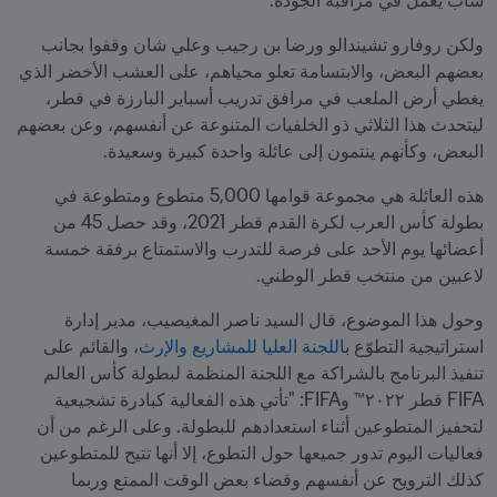
شاب يعمل في مراقبة الجودة.
ولكن روفارو تشيندالو ورضا بن رجيب وعلي شان وقفوا بجانب 
بعضهم البعض، والابتسامة تعلو محياهم، على العشب الأخضر الذي 
يغطي أرض الملعب في مرافق تدريب أسباير البارزة في قطر، 
ليتحدث هذا الثلاثي ذو الخلفيات المتنوعة عن أنفسهم، وعن بعضهم 
البعض، وكأنهم ينتمون إلى عائلة واحدة كبيرة وسعيدة.
هذه العائلة هي مجموعة قوامها 5,000 متطوع ومتطوعة في 
بطولة كأس العرب لكرة القدم قطر 2021، وقد حصل 45 من 
أعضائها يوم الأحد على فرصة للتدرب والاستمتاع برفقة خمسة 
لاعبين من منتخب قطر الوطني.
وحول هذا الموضوع، قال السيد ناصر المغيصيب، مدير إدارة 
استراتيجية التطوّع ب
اللجنة العليا للمشاريع والإرث
، والقائم على 
تنفيذ البرنامج بالشراكة مع اللجنة المنظمة لبطولة كأس العالم 
FIFA قطر ٢٠٢٢™ وFIFA: "تأتي هذه الفعالية كبادرة تشجيعية 
لتحفيز المتطوعين أثناء استعدادهم للبطولة. وعلى الرغم من أن 
فعاليات اليوم تدور جميعها حول التطوع، إلا أنها تتيح للمتطوعين 
كذلك الترويح عن أنفسهم وقضاء بعض الوقت الممتع وربما 