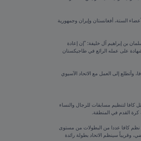
حضر السيد إنفانتينو مؤتمر CAFA الثامن في العاصمة الطاجيكية دوشانبي، حيث ألقى كلمة أمام الاتحادات الأعضاء الستة، أفغانستان وإيران وجمهورية 
وقال إنفانتينو الذي حضر المؤتمر كضيف يرافقه نائب رئيس FIFA ورئيس الاتحاد الآسيوي لكرة القدم الشيخ سلمان بن إبراهيم آل خليفة: "إن إعادة 
انتخاب الرئيس - وهو أيضاً رئيس اتحاد كرة القدم في طاجيكستان - لفترة أخرى مدتها أربع سنوات هو بمثابة شهادة على عمله الرائع في طاجيكستان 
وأضاف: "أقدم التهاني له ولجميع المندوبين وجميع رؤساء اتحادات كرة القدم في الدول الأعضاء الست في كافا، وأتطلع إلى العمل مع الاتحاد الآسيوي 
وحتى عام 2026، من المقرر أن يقدم برنامج FIFA Forward 3.0  خمسة ملايين دولار سنوياً لاتحادات المناطق مثل كافا لتنظيم مسابقات للرجال والنساء 
وسيعزز ذلك جهود "كافا"، الذي عمل بجد لتسهيل وصول الجميع إلى كرة القدم في جميع أنحاء آسيا الوسطى. فقد نظم كافا عددا من البطولات من مستوى 
تحت 14 سنة إلى مستوى تحت 19 سنة للرجال ومن مستوى تحت 15 سنة إلى المستوى الأول للسيدات العام الماضي، وقريباً سينظم الاتحاد بطولة رائدة 