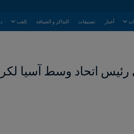
ات
أخبار
تصنيفات
التذاكر و الضيافة
إلعب
دا