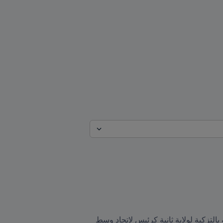
هنأ رئيس FIFA جياني إنفانتينو السيد رستم إمام علي رئيس اتحاد كرة القدم في طاجيكستان بعد إعادة انتخابه بالتزكية لولاية ثانية كرئيس لاتحاد وسط 