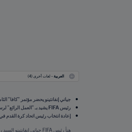
العربية
 - لغات أخرى (4)
جياني إنفانتينو يحضر مؤتمر "كافا" ال
رئيس FIFA يشيد بـ "العمل الرائع" لرستم إمام علي في رئاسة الاتحاد الإقليمي
إعادة انتخاب رئيس اتحاد كرة القدم في 
