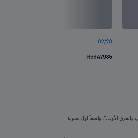
02
/
20
H68A7935
“وقال الرئيس إنفانتينو: "ست دول أعضاء نشطة جداً جداً في تنظيم البطولات والفعاليات للفتيان والفتيات والشباب والفرق الأولى"، واصفاً أول بطولة 