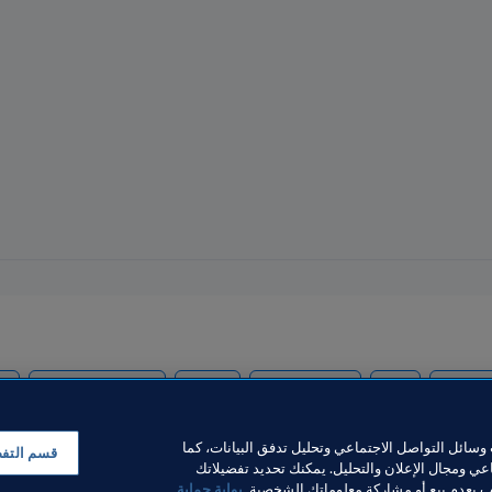
an
Kyrgyz Republic
IR Iran
Afghanistan
AFC
Tajikis
سائل التواصل الاجتماعي وتحليل تدفق البيانات، كما
قسم التف
ي ومجال الإعلان والتحليل. يمكنك تحديد تفضيلاتك
لب بعدم بيع أو مشاركة معلوماتك الشخصية.
بوابة حماية