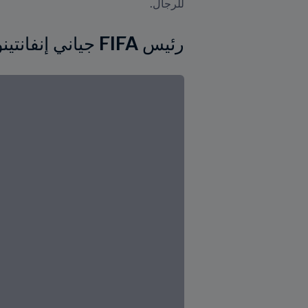
للرجال.
رئيس FIFA جياني إنفانتينو في طاجيكستان