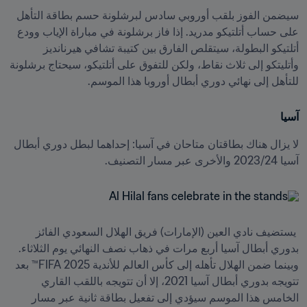
سيضمن الفوز بلقب أوروبي سادس لبرشلونة حسم بطاقة التأهل 
على حساب أتلتيكو مدريد. إذا فاز برشلونة في مباراة الإياب وودع 
أتلتيكو البطولة، سيتقلص الفارق بين كتيبة تشافي هيرنانديز 
وأتليتكو إلى ثلاث نقاط، ولكن للتفوق على أتلتيكو، سيحتاج برشلونة 
للتأهل إلى نهائي دوري أبطال أوروبا هذا الموسم.
آسيا
لا يزال هناك بطاقتان متاحان في آسيا: إحداهما لبطل دوري أبطال 
آسيا 2023/24 والأخرى عبر مسار التصنيف.
 يستضيف نادي العين (الإمارات) فريق الهلال السعودي الفائز 
بدوري أبطال آسيا أربع مرات في ذهاب نصف النهائي يوم الثلاثاء. 
وبينما ضمن الهلال تأهله إلى كأس العالم للأندية 2025 FIFA™ بعد 
تتويجه بدوري أبطال آسيا 2021، إلا أن تتويجه باللقب القاري 
الخامس هذا الموسم سيؤدي إلى تفعيل بطاقة ثانية عبر مسار 