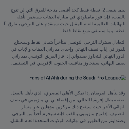
بينما يتبقى 12 نقطة فقط كحد أقصى متاحة للفرق التي لن تتوج 
باللقب، فإن فوز ماميلودي في مباراة الذهاب سيضمن تأهله 
للنهائيات العالمية العام المقبل حيث سيتقدم على الترجي بـفارق 11 
نقطة بينما ستتبقى تسع نقاط فقط.
التعادل سيترك الترجي التونسي متأخراً بثماني نقاط وسيحتاج 
للفوز في إياب نصف النهائي وإحدى مباراتي الذهاب والإياب في 
الدور النهائي ليتجاوز صندوانر. إذا فاز الفريق التونسي بمباراتي 
نصف النهائي، سيتجاوز منافسه الجنوب الإفريقي في التصنيف.
وقد يتأهل الفريقان إذا تمكن الأهلي المصري، الذي تأهل بالفعل 
بصفته بطل إفريقيا الحالي، من إقصاء تي بي مازيمبي في نصف 
النهائي الآخر حيث سيفتح ذلك مركزين مؤهلين عبر مسار 
التصنيف. إذا توج مازيمبي باللقب فإنه سيحرم أحداً من الترجي 
وصنداونز من الظهور في نهائيات الولايات المتحدة العام المقبل.