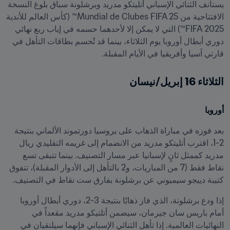
يستأنف الثنائي الإسباني أتليتكو مدريد وبرشلونة سباق بلوغ النسخة 
الافتتاحية من Mundial de Clubes FIFA 25™ (كأس العالم للأندية 
2025 FIFA™) التي لا يمكن إلا لأحدهما حسمه في إياب ربع نهائي 
دوري أبطال أوروبا يوم الثلاثاء، بينما قد تُحسم بطاقات التأهل في 
قارتي آسيا وأفريقيا في الأيام المقبلة.
الثلاثاء 16 إبريل/نيسان
أوروبا
بعد فوزه في مباراة الذهاب على يروسيا دورتموند الألماني بنتيجة 
2-1، اقترب أتليتكو مدريد من الانضمام إلى غريمه التقليدي ريال 
مدريد كممثل ثانٍ لإسبانيا عبر مسار التصنيف. بينما تتبقى تسع 
نقاط فقط (7 من المباريات، و2 بالتأهل إلى الأدوار المقبلة)، تتفوق 
كتيبة دييجو سيميوني عن برشلونة بفارق ست نقاط في التصنيف.
إذا ودع برشلونة، الذي فاز ذهابًا بنتيجة 3-2، دوري أبطال أوروبا 
أمام باريس سان جيرمان، سيضمن أتلتيكو مدريد مقعداً في 
النهائيات العالمية. إذا تأهل الثنائي الإسباني فإنهما سيلتقيان في 