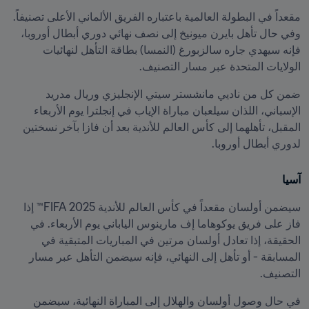
مقعداً في البطولة العالمية باعتباره الفريق الألماني الأعلى تصنيفاً. 
وفي حال تأهل بايرن ميونيخ إلى نصف نهائي دوري أبطال أوروبا، 
فإنه سيهدي جاره سالزبورغ (النمسا) بطاقة التأهل لنهائيات 
الولايات المتحدة عبر مسار التصنيف.
ضمن كل من ناديي مانشستر سيتي الإنجليزي وريال مدريد 
الإسباني، اللذان سيلعبان مباراة الإياب في إنجلترا يوم الأربعاء 
المقبل، تأهلهما إلى كأس العالم للأندية بعد أن فازا بآخر نسختين 
لدوري أبطال أوروبا.
آسيا
سيضمن أولسان مقعداً في كأس العالم للأندية 2025 FIFA™ إذا 
فاز على فريق يوكوهاما إف مارينوس الياباني يوم الأربعاء. في 
الحقيقة، إذا تعادل أولسان مرتين في المباريات المتبقية في 
المسابقة - أو تأهل إلى النهائي، فإنه سيضمن التأهل عبر مسار 
التصنيف.
في حال وصول أولسان والهلال إلى المباراة النهائية، سيضمن 