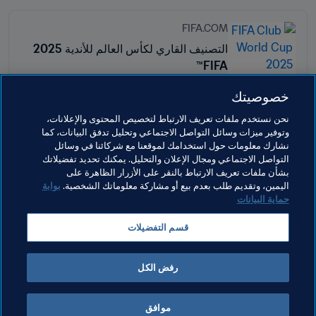
FIFA.COM
التصنيف القاري لكأس العالم للأندية 2025
FIFA™
خصوصيتك
نحن نستخدم ملفات تعريف الارتباط لتخصيص المحتوى والإعلانات،
وتوفير ميزات وسائل التواصل الاجتماعي وتحليل تدفق البيانات، كما
مواضيع مرتبطة
نشارك معلومات حول استخدامك لموقعنا مع شركائنا في وسائل
التواصل الاجتماعي ومجال الإعلان والتحليل. يمكنك تحديد تفضيلاتك
بشأن ملفات تعريف الارتباط بالنقر على الأزرار الظاهرة على
المنظمة
المنظمة
Spain
UEFA
اليمين، وتقديم طلب بعدم بيع أو مشاركة معلوماتك الشخصية.
بوابة
حماية البيانات
England
AFC
United Arab Emirates
قسم التفضيلات
CAF
Korea Republic
رفض الكل
موافق