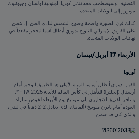
التصنيف وسيصطحب معه ثنائي كوريا الجنوبية أولسان وجيونبوك 
موتورز إلى الولايات المتحدة.
كذلك فإن الصورة واضحة وضوح الشمس لنادي العين؛ إذ يتعين 
على الفريق الإماراتي التتويج بدوري أبطال آسيا ليحجز مقعداً في 
نهائيات الولايات المتحدة.
الأربعاء 17 أبريل/نيسان
أوروبا
الفوز بدوري أبطال أورويا للمرة الأولى هو الطريق الوحيد أمام 
أرسنال (إنجلترا) للتأهل إلى كأس العالم للأندية 2025 FIFA™. 
يسافر الفريق الإنجليزي إلى ميونيخ يوم الأربعاء لخوض مباراة 
العودة أمام بايرن ميونيخ (ألمانيا)، الذي تعادل 2-2 ذهاباً في لندن، 
والذي كان قد ضمن 