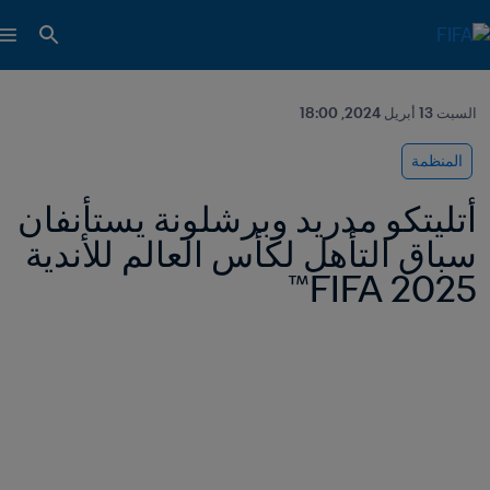
السبت 13 أبريل 2024, 18:00
المنظمة
أتليتكو مدريد وبرشلونة يستأنفان 
سباق التأهل لكأس العالم للأندية 
2025 FIFA™