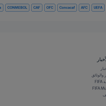
a
CONMEBOL
CAF
OFC
Concacaf
AFC
UEFA
خبار
بار
ر والوثائق
FI
FIFA M
ف