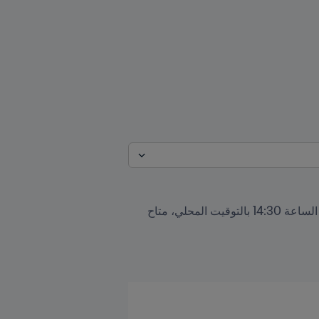
أصبح جدول أعمال اجتماع مجلس FIFA، الذي سيُعقد قي العاصمة الرواندية كيغالي يوم 14 مارس/آذار 2023 في الساعة 14:30 بالتوقيت المحلي، متاح 